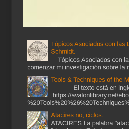
Tópicos Asociados con las 
Schmidt.
Tópicos Asociados con las
comenzar mi investigación sobre la ra
Tools & Techniques of the M
El texto está en ingl
https://avalonlibrary.net/
%20Tools%20%26%20Techniques%2
Atacires no, ciclos.
ATACIRES La palabra "atacir