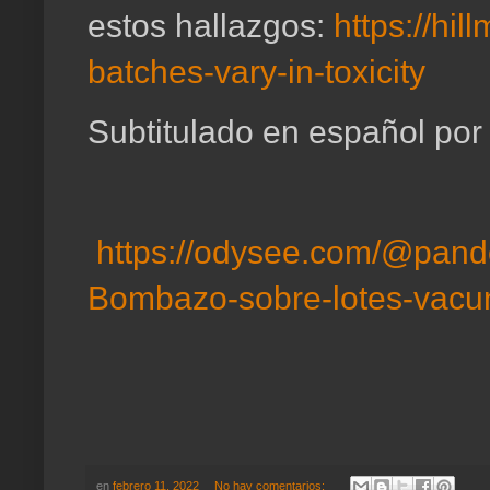
estos hallazgos:
https://hi
batches-vary-in-toxicity
Subtitulado en español po
https://odysee.com/@pand
Bombazo-sobre-lotes-vacu
en
febrero 11, 2022
No hay comentarios: