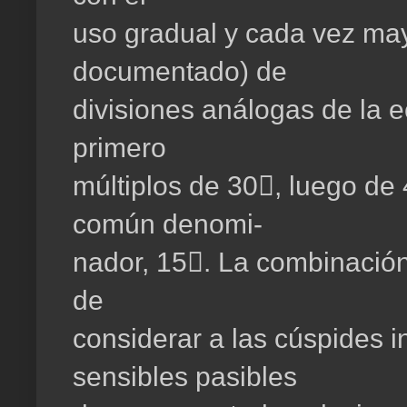
uso gradual
y cada
vez
may
documentado) de
divisiones análogas de la e
primero
múltiplos de 30

, luego de
común denomi-
nador,
15

.
La
combinació
de
considerar a las cúspides 
sensibles pasibles