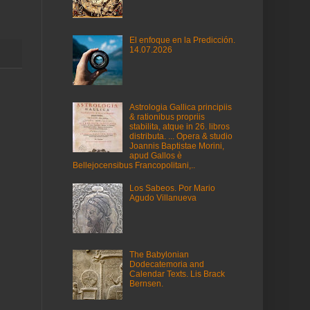
El enfoque en la Predicción.
14.07.2026
Astrologia Gallica principiis
& rationibus propriis
stabilita, atque in 26. libros
distributa. ... Opera & studio
Joannis Baptistae Morini,
apud Gallos è
Bellejocensibus Francopolitani,..
Los Sabeos. Por Mario
Agudo Villanueva
The Babylonian
Dodecatemoria and
Calendar Texts. Lis Brack
Bernsen.