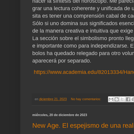
hacer la síntesis del horóscopo. Me parecía
grar una lectura coherente y unificada de 
sita es tener una comprensión cabal de c
Sólo si uno domina sus significados esenc
de la manera creativa e intuitiva que exige
La sección sobre el simbolismo pronto lleg
e importante como para independizarse. El
bolos ha quedado relegado para otro volum
aparecerá por separado.
https://www.academia.edu/82013334/Han
en
diciembre 21, 2023
No hay comentarios:
miércoles, 20 de diciembre de 2023
New Age. El espejismo de una reali