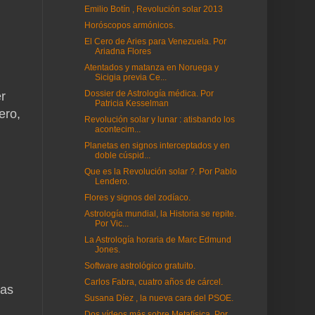
Emilio Botín , Revolución solar 2013
Horóscopos armónicos.
El Cero de Aries para Venezuela. Por
Ariadna Flores
Atentados y matanza en Noruega y
Sicigia previa Ce...
Dossier de Astrología médica. Por
er
Patricia Kesselman
ero,
Revolución solar y lunar : atisbando los
acontecim...
Planetas en signos interceptados y en
doble cúspid...
Que es la Revolución solar ?. Por Pablo
Lendero.
Flores y signos del zodíaco.
Astrología mundial, la Historia se repite.
Por Vic...
La Astrología horaria de Marc Edmund
Jones.
Software astrológico gratuito.
Carlos Fabra, cuatro años de cárcel.
jas
Susana Díez , la nueva cara del PSOE.
Dos vídeos más sobre Metafísica. Por