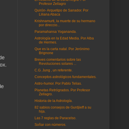
Profesor Zellagro
Quirón- Arquetipo de Sanador. Por
Liliana Abaca
Krishnamurti, la muerte de su hermano
por direccio...
Paramahansa Yogananda.
Astrología en la Edad Media. Por Alba
de Hermes.
Que es la carta natal. Por Jerónimo
Brignone
de
Breves comentarios sobre las
Revoluciones solares ...
ox.
C.G. Jung , un referente.
Conceptos astrológicos fundamentales.
Astro-humor. Por Pablo Telias.
de
Planetas Retrógrados. Por Profesor
Zellagro.
Historia de la Astrología.
82 sabios consejos de Gurdjieff a su
hija.
Las 7 reglas de Paracelso.
Soñar con números.