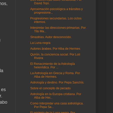
nos,
David Topí.
Aproximación psicológica a tránsitos y
progresione...
Progresiones secundarias. Los ciclos
internos.
Interpretar las direcciones primarias. Por
Tito Ma...
Sinastrias. Autor desconocido.
u
La Luna negra
Autores árabes. Por Alba de Hermes
Quirón, la conciencia social. Por Loli
Rivera
El Renacimiento de la Astrología
helenística. Por ...
la
La Astrología en Grecia y Roma. Por
Alba de Hermes.
Astrología y destino. Por Pepa Sanchís.
Sobre el concepto de pecado.
 es
Astrología en la Europa cristiana. Por
r.
Alba de Her...
cabo
Como interpretar una casa astrológica.
Por Pepa Sa...
El misterio de la Luna negra. Por