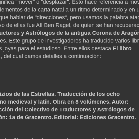
ignifica "mover" o "desplazar". Esto hace referencia a mo
 elementos de la carta natal a un ritmo determinado y en 
que hablar de "direcciones", pero usamos la palabra atac
o de ellas fue Alí Ben Ragel, de quien se han recupera
uctores y Astrólogos de la antigua Corona de Aragó
s. Este grupo de investigadores ha traducido varios lib
 joyas para el estudioso. Entre ellos destaca
El libro
s
, del cual damos detalles a continuación:
dizios de las Estrellas. Traducción de los ocho
ano medieval y latín. Obra en 8 volúmenes.
Autor
:
cción del Colectivo de Traductores y Astrólogos de
ón
: 1a de Gracentro.
Editorial
: Ediciones Gracentro.