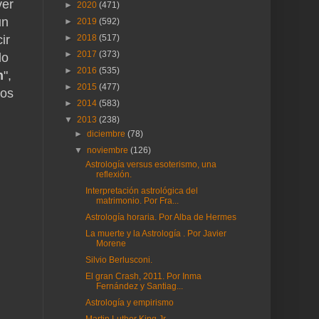
ver
►
2020
(471)
un
►
2019
(592)
ir
►
2018
(517)
►
2017
(373)
do
►
2016
(535)
n
",
►
2015
(477)
ros
►
2014
(583)
▼
2013
(238)
►
diciembre
(78)
▼
noviembre
(126)
Astrología versus esoterismo, una
reflexión.
Interpretación astrológica del
matrimonio. Por Fra...
Astrología horaria. Por Alba de Hermes
La muerte y la Astrología . Por Javier
Morene
Silvio Berlusconi.
El gran Crash, 2011. Por Inma
Fernández y Santiag...
Astrología y empirismo