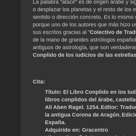
La palabra "atacir" es de origen árabe y s
o desplazar los planetas y el resto de los
sentido o dirección concreto. Es lo mismo 
porque uno de los autores que más hizo us
sus escritos gracias al "
Colectivo de Trad
de la mano de grandes astrólogos españole
antiguos de astrología, que son verdaderas
Conplido de los iudicios de las estrella
Cita:
Título
: El Libro Conplido en los Iu
libros conplidos del árabe, castell
Ali Aben Ragel. 1254.
Editor
: Tradu
la antigua Corona de Aragón.
Edici
España.
Adquirido en: Gracentro