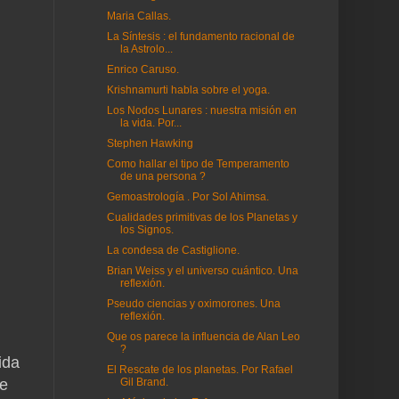
Maria Callas.
La Síntesis : el fundamento racional de
la Astrolo...
Enrico Caruso.
Krishnamurti habla sobre el yoga.
Los Nodos Lunares : nuestra misión en
la vida. Por...
Stephen Hawking
Como hallar el tipo de Temperamento
de una persona ?
Gemoastrología . Por Sol Ahimsa.
Cualidades primitivas de los Planetas y
los Signos.
La condesa de Castiglione.
Brian Weiss y el universo cuántico. Una
reflexión.
Pseudo ciencias y oximorones. Una
reflexión.
Que os parece la influencia de Alan Leo
?
ida
El Rescate de los planetas. Por Rafael
Gil Brand.
te