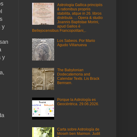
os
Astrologia Gallica principiis
& rationibus propriis
l
stabilita, atque in 26. libros
distributa. ... Opera & studio
os
Joannis Baptistae Morini,
 y
apud Gallos è
Bellejocensibus Francopolitani,..
Los Sabeos. Por Mario
asan
Agudo Villanueva
a
 y
The Babylonian
a,
Dodecatemoria and
Calendar Texts. Lis Brack
Bernsen.
Porque la Astrología es
Geocéntrica. 29.06.2026.
da
Carta sobre Astrología de
Moseh ben Maimon. Judit