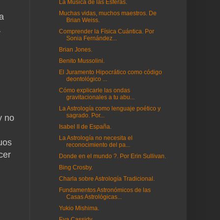
La Música de las Esferas.
Muchas vidas, muchos maestros. De
a
Brian Weiss.
a
Comprender la Física Cuántica. Por
Sonia Fernández...
Brian Jones.
Benito Mussolini.
El Juramento Hipocrático como código
deontológico ...
Cómo explicarle las ondas
gravitacionales a tu abu...
La Astrología como lenguaje poético y
sagrado. Por...
y no
Isabel II de España.
La Astrología no necesita el
uos
reconocimiento del pa...
cer
Donde en el mundo ?. Por Erin Sullivan.
Bing Crosby.
Charla sobre Astrología Tradicional.
Fundamentos Astronómicos de las
Casas Astrológicas...
Yukio Mishima.
Eva Cassidy.