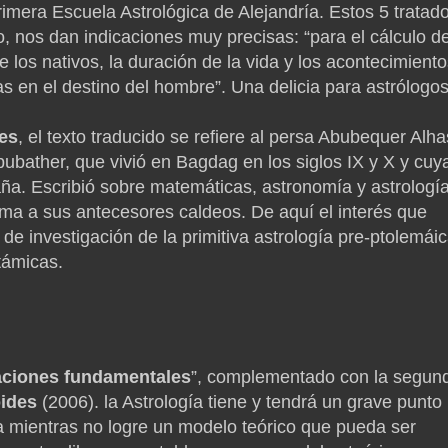
imera Escuela Astrológica de Alejandría. Estos 5 tratad
no, nos dan indicaciones muy precisas: “para el cálculo de
 los nativos, la duración de la vida y los acontecimient
fijas en el destino del hombre”. Una delicia para astrólogos
es
, el texto traducido se refiere al persa Abubequer Alh
lbubather, que vivió en Bagdag en los siglos IX y X y cuy
aña. Escribió sobre matemáticas, astronomía y astrología
ima a sus antecesores caldeos. De aquí el interés que
e investigación de la primitiva astrología pre-ptolemáic
támicas.
uaciones fundamentales
”, complementado con la segun
oides
(2006). la Astrología tiene y tendrá un grave punto
a mientras no logre un modelo teórico que pueda ser