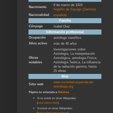
8 de marzo de 1924
Nacimiento
Argañín de Sayago (Zamora)
Nacionalidad
española
Familia
Cónyuge
Isabel Diaz
Información profesional
Ocupación
astrólogo científico
Años activo
más de 40 años
Investigaciones sobre
Astrología, La Interpretación
Obras
Astrológica, astrología Física,
notables
Astrología Teórica, La influencia
de la radiación gamma, hasta
25 obras
Web
www.sociedad-espanola-de-
Sitio web
astrologia.org
Página no enlazada a
Wikidata
Si no existe en otras Wikipedias:
[
crea nuevo ítem
]
Si existe en otras Wikipedias:
[
busca ítem para enlazar
]