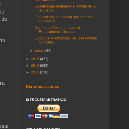
l
La Astrología pertenece al ámbito de la
izquierda....
do
Es el estado del alma lo que determina
s de
la salud. E...
Astrología y Astronomía en el
Renacimiento. De Jua...
Elogio de la Astrología. De José Antonio
ndo
González ...
►
enero
(36)
►
2015
(477)
►
2014
(583)
►
2013
(238)
ara
Denunciar abuso
SI TE GUSTA MI TRABAJO
este