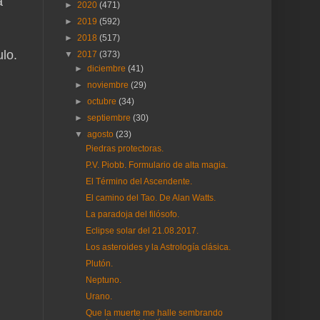
a
►
2020
(471)
►
2019
(592)
►
2018
(517)
ulo.
▼
2017
(373)
►
diciembre
(41)
►
noviembre
(29)
►
octubre
(34)
►
septiembre
(30)
▼
agosto
(23)
Piedras protectoras.
P.V. Piobb. Formulario de alta magia.
El Término del Ascendente.
El camino del Tao. De Alan Watts.
La paradoja del filósofo.
Eclipse solar del 21.08.2017.
Los asteroides y la Astrología clásica.
Plutón.
Neptuno.
Urano.
Que la muerte me halle sembrando