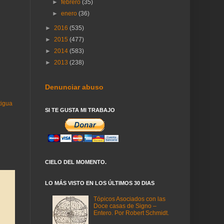
►
febrero
(35)
►
enero
(36)
►
2016
(535)
►
2015
(477)
►
2014
(583)
►
2013
(238)
Denunciar abuso
tigua
SI TE GUSTA MI TRABAJO
CIELO DEL MOMENTO.
LO MÁS VISTO EN LOS ÚLTIMOS 30 DIAS
Tópicos Asociados con las
Doce casas de Signo –
Entero. Por Robert Schmidt.