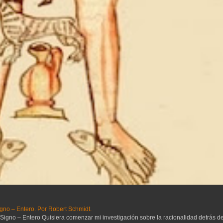
gno – Entero. Por Robert Schmidt.
no – Entero Quisiera comenzar mi investigación sobre la racionalidad detrás del 