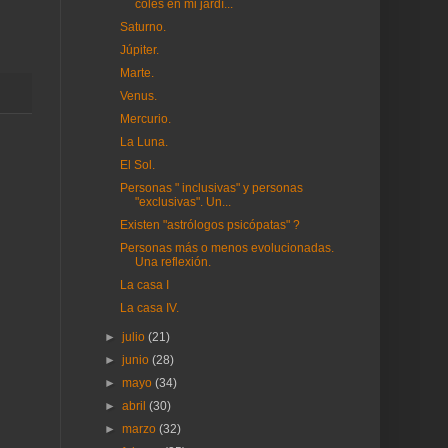
coles en mi jardí...
Saturno.
Júpiter.
Marte.
Venus.
Mercurio.
La Luna.
El Sol.
Personas " inclusivas" y personas
"exclusivas". Un...
Existen "astrólogos psicópatas" ?
Personas más o menos evolucionadas.
Una reflexión.
La casa I
La casa IV.
►
julio
(21)
►
junio
(28)
►
mayo
(34)
►
abril
(30)
►
marzo
(32)