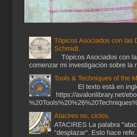
Tópicos Asociados con las 
Schmidt.
Tópicos Asociados con las
comenzar mi investigación sobre la ra
Tools & Techniques of the M
El texto está en ingl
https://avalonlibrary.net/
%20Tools%20%26%20Techniques%2
Atacires no, ciclos.
ATACIRES La palabra "atacir
"desplazar". Esto hace refe..