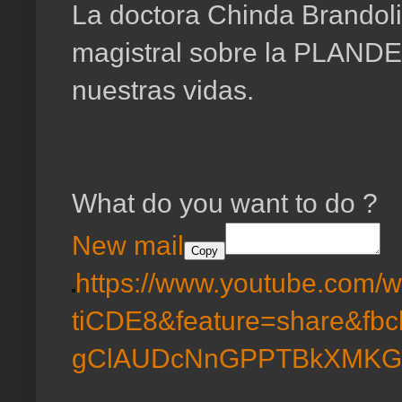
La doctora Chinda Brandol
magistral sobre la PLANDE
nuestras vidas.
What do you want to do ?
New mail
Copy
https://www.youtube.com/
tiCDE8&feature=share&f
gClAUDcNnGPPTBkXMKGe