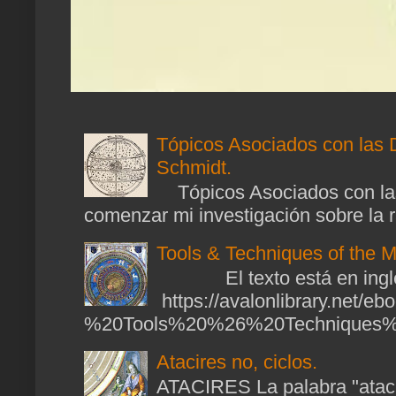
Tópicos Asociados con las 
Schmidt.
Tópicos Asociados con las
comenzar mi investigación sobre la ra
Tools & Techniques of the M
El texto está en ingl
https://avalonlibrary.net/
%20Tools%20%26%20Techniques%2
Atacires no, ciclos.
ATACIRES La palabra "atacir