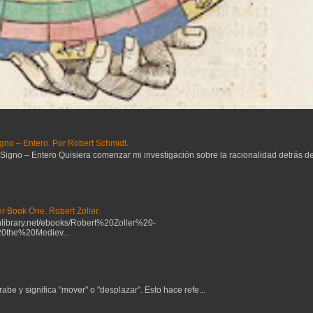
gno – Entero. Por Robert Schmidt.
no – Entero Quisiera comenzar mi investigación sobre la racionalidad detrás del 
r Book One. Robert Zoller.
ibrary.net/ebooks/Robert%20Zoller%20-
the%20Mediev...
be y significa "mover" o "desplazar". Esto hace refe...