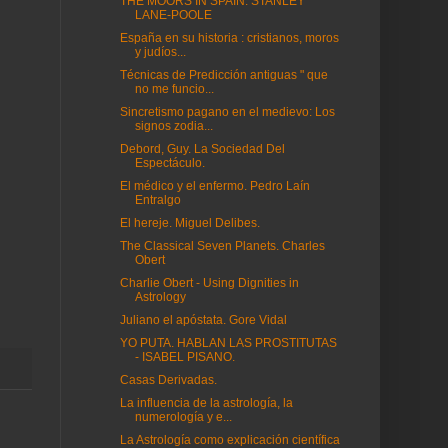
THE MOORS IN SPAIN. STANLEY
LANE-POOLE
España en su historia : cristianos, moros
y judíos...
Técnicas de Predicción antiguas " que
no me funcio...
Sincretismo pagano en el medievo: Los
signos zodia...
Debord, Guy. La Sociedad Del
Espectáculo.
El médico y el enfermo. Pedro Laín
Entralgo
El hereje. Miguel Delibes.
The Classical Seven Planets. Charles
Obert
Charlie Obert - Using Dignities in
Astrology
Juliano el apóstata. Gore Vidal
YO PUTA. HABLAN LAS PROSTITUTAS
- ISABEL PISANO.
Casas Derivadas.
La influencia de la astrología, la
numerología y e...
La Astrología como explicación científica