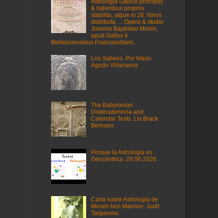
Astrologia Gallica principiis
& rationibus propriis
stabilita, atque in 26. libros
distributa. ... Opera & studio
Joannis Baptistae Morini,
apud Gallos è
Bellejocensibus Francopolitani,..
Los Sabeos. Por Mario
Agudo Villanueva
The Babylonian
Dodecatemoria and
Calendar Texts. Lis Brack
Bernsen.
Porque la Astrología es
Geocéntrica. 29.06.2026.
Carta sobre Astrología de
Moseh ben Maimon. Judit
Targarona.