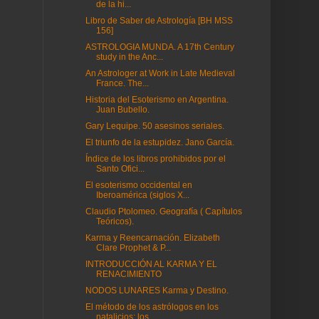
de la hi...
Libro de Saber de Astrología [BH MSS
156]
ASTROLOGIA MUNDA. A 17th Century
study in the Anc...
An Astrologer at Work in Late Medieval
France. The...
Historia del Esoterismo en Argentina.
Juan Bubello.
Gary Lequipe. 50 asesinos seriales.
El triunfo de la estupidez. Jano García.
Índice de los libros prohibidos por el
Santo Ofici...
El esoterismo occidental en
Iberoamérica (siglos X...
Claudio Ptolomeo. Geografía ( Capítulos
Teóricos).
Karma y Reencarnación. Elizabeth
Clare Prophet & P...
INTRODUCCIÓN AL KARMA Y EL
RENACIMIENTO
NODOS LUNARES Karma y Destino.
El método de los astrólogos en los
natalicios: los...