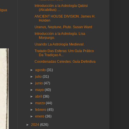
Introducción a la Astrología Qabisi
(Alcabitius) ....
tigua
ANCIENT HOUSE DIVISION. James H.
Holden
Uranus, Neptune, Pluto. Susan Ward
Introducción a la Astrología. Lisa
Morpurgo.
.
Usando La Astrología Medieval.
Tratado Das Esferas: Um Guía Prático
Da Tradiçao A...
Coordenadas Celestes: Guía Definitiva
►
agosto
(31)
►
julio
(31)
►
junio
(47)
►
mayo
(40)
►
abril
(36)
►
marzo
(44)
►
febrero
(45)
►
enero
(36)
►
2024
(626)