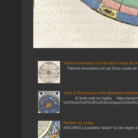
Tópicos Asociados con las Doce casas de Si
Tópicos Asociados con las Doce casas de Sig
Tools & Techniques of the Medieval Astrologe
El texto está en inglés. https://avalonl
%20Tools%20%26%20Techniques%20of%20
Atacires no, ciclos.
ATACIRES La palabra "atacir" es de origen ára