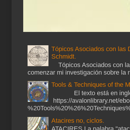
Tópicos Asociados con las 
Schmidt.
Tópicos Asociados con las
comenzar mi investigación sobre la ra
Tools & Techniques of the M
El texto está en ingl
https://avalonlibrary.net/
%20Tools%20%26%20Techniques%2
Atacires no, ciclos.
ATACIRES La palabra "atacir