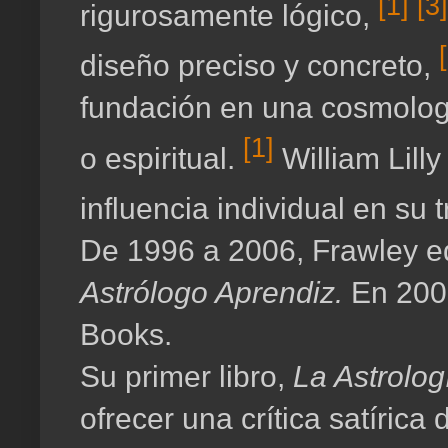
[1]
[3]
rigurosamente lógico,
diseño preciso y concreto,
fundación en una cosmologí
[1]
o espiritual.
William Lill
influencia individual en su 
De 1996 a 2006, Frawley e
Astrólogo Aprendiz.
En 2001
Books.
Su primer libro,
La Astrologí
ofrecer una crítica satíric