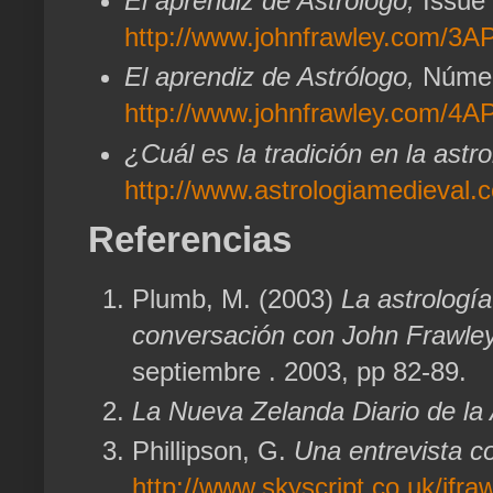
El aprendiz de Astrólogo,
Issue
http://www.johnfrawley.com/3
El aprendiz de Astrólogo,
Númer
http://www.johnfrawley.com/4
¿Cuál es la tradición en la astr
http://www.astrologiamedieval.c
Referencias
Plumb, M. (2003)
La astrologí
conversación con John Frawle
septiembre
. 2003, pp 82-89.
La Nueva Zelanda Diario de la 
Phillipson, G.
Una entrevista c
http://www.skyscript.co.uk/jfra