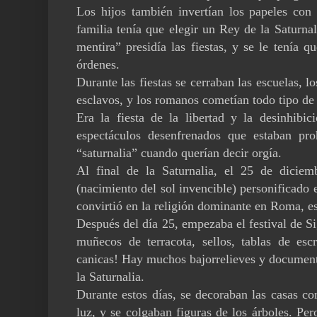
Los hijos también invertían los papeles con
familia tenía que elegir un Rey de la Saturna
mentira” presidía las fiestas, y se le tenía
órdenes.
Durante las fiestas se cerraban las escuelas, lo
esclavos, y los romanos cometían todo tipo de
Era la fiesta de la libertad y la desinhibi
espectáculos desenfrenados que estaban proh
“saturnalia” cuando querían decir orgía.
Al final de la Saturnalia, el 25 de diciemb
(nacimiento del sol invencible) personificado 
convirtió en la religión dominante en Roma, es
Después del día 25, empezaba el festival de Sig
muñecos de terracota, sellos, tablas de esc
canicas! Hay muchos bajorrelieves y documento
la Saturnalia.
Durante estos días, se decoraban las casas con
luz, y se colgaban figuras de los árboles. P