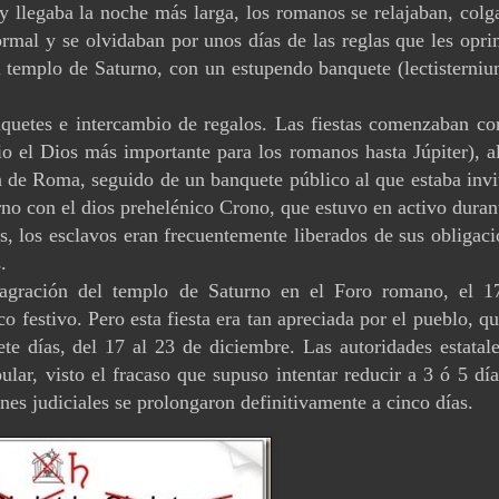
y llegaba la noche más larga, los romanos se relajaban, colg
ormal y se olvidaban por unos días de las reglas que les opr
l templo de Saturno, con un estupendo banquete (lectisterniu
anquetes e intercambio de regalos. Las fiestas comenzaban co
io el Dios más importante para los romanos hasta Júpiter), a
da de Roma, seguido de un banquete público al que estaba inv
o con el dios prehelénico Crono, que estuvo en activo durant
es, los esclavos eran frecuentemente liberados de sus obligac
.
nsagración del templo de Saturno en el Foro romano, el 1
o festivo. Pero esta fiesta era tan apreciada por el pueblo, q
ete días, del 17 al 23 de diciembre. Las autoridades estatal
lar, visto el fracaso que supuso intentar reducir a 3 ó 5 dí
ones judiciales se prolongaron definitivamente a cinco días.