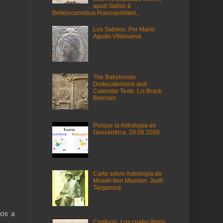
apud Gallos è
Bellejocensibus Francopolitani,..
Los Sabeos. Por Mario
Agudo Villanueva
The Babylonian
Dodecatemoria and
Calendar Texts. Lis Brack
Bernsen.
Porque la Astrología es
Geocéntrica. 29.06.2026.
Carta sobre Astrología de
Moseh ben Maimon. Judit
Targarona.
cos a
Confucio. Los cuatro libros