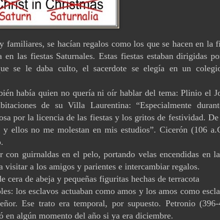
y familiares, se hacían regalos como los que se hacen en la f
en las fiestas Saturnales. Estas fiestas estaban dirigidas p
ue se le daba culto, el sacerdote se elegía en un colegi
én había quien no quería ni oír hablar del tema: Plinio el J
bitaciones de su Villa Laurentina: “Especialmente durant
sa por la licencia de las fiestas y los gritos de festividad. De
e y ellos no me molestan en mis estudios”. Cicerón (106 a.
.
ar con guirnaldas en el pelo, portando velas encendidas en l
 visitar a los amigos y parientes e intercambiar regalos.
 de cera de abeja y pequeñas figuritas hechas de terracota
roles: los esclavos actuaban como amos y los amos como escla
eñor. Ese trato era temporal, por supuesto. Petronio (396-
ó en algún momento del año si ya era diciembre.