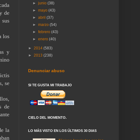
►
junio
(38)
cada
►
mayo
(43)
y de
►
abril
(37)
 sus
►
marzo
(54)
►
febrero
(43)
a los
►
enero
(40)
►
2014
(583)
as y
►
2013
(238)
mino
Denunciar abuso
ctis
s, se
SI TE GUSTA MI TRABAJO
llos,
s de
ante
CIELO DEL MOMENTO.
de la
LO MÁS VISTO EN LOS ÚLTIMOS 30 DIAS
aban