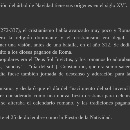
ición del árbol de Navidad tiene sus orígenes en el siglo XVI.
(272-337), el cristianismo había avanzado muy poco y Roma
a la religión dominante y el cristianismo era ilegal. 
ner una visión, antes de una batalla, en el año 312. Se dedi
culto a los dioses paganos de Roma.
opulares era el Deus Sol Invictus, y los romanos lo adoraba
s, “sunday" = "día del sol”). Constantino, que era sumo sace
 día fuese también jornada de descanso y adoración para la
anismo, y declaró que el día del “nacimiento del sol invenci
er considerado como una nueva fiesta cristiana para celebra
 se alteraba el calendario romano, y las tradiciones pagana
nte el 25 de diciembre como la Fiesta de la Natividad.
________________________