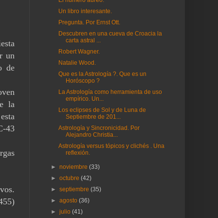
El número áureo.
Un libro interesante.
Pregunta. Por Ernst Ott.
Descubren en una cueva de Croacia la
carta astral ...
iesta
Robert Wagner.
or un
Natalie Wood.
o de
Que es la Astrología ?. Que es un
Horóscopo ?
oven
La Astrología como herramienta de uso
empírico. Un...
e la
Los eclipses de Sol y de Luna de
 esta
Septiembre de 201...
C-43
Astrología y Sincronicidad. Por
Alejandro Christia...
Astrología versus tópicos y clichés . Una
argas
reflexión.
►
noviembre
(33)
►
octubre
(42)
vos.
►
septiembre
(35)
455)
►
agosto
(36)
►
julio
(41)