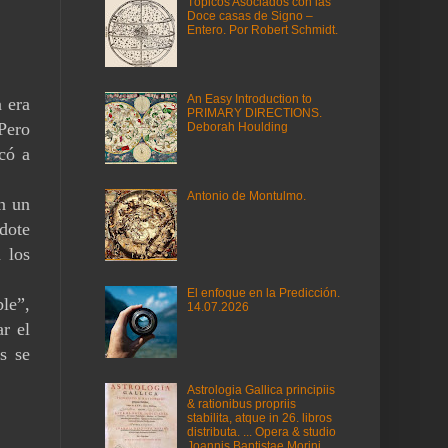
Tópicos Asociados con las
Doce casas de Signo –
Entero. Por Robert Schmidt.
An Easy Introduction to
 era
PRIMARY DIRECTIONS.
Pero
Deborah Houlding
có a
Antonio de Montulmo.
n un
rdote
 los
El enfoque en la Predicción.
ble”,
14.07.2026
r el
s se
Astrologia Gallica principiis
& rationibus propriis
stabilita, atque in 26. libros
distributa. ... Opera & studio
Joannis Baptistae Morini,