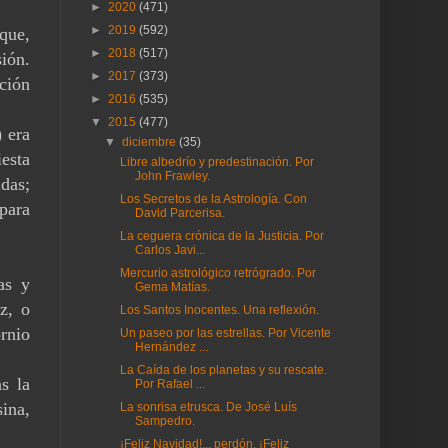
►
2020
(471)
►
2019
(592)
que,
►
2018
(517)
ión.
►
2017
(373)
ción
►
2016
(535)
▼
2015
(477)
) era
▼
diciembre
(35)
iesta
Libre albedrío y predestinación. Por
John Frawley.
das;
Los Secretos de la Astrología. Con
para
David Parcerisa.
La ceguera crónica de la Justicia. Por
Carlos Javi...
Mercurio astrológico retrógrado. Por
as y
Gema Matías.
z, o
Los Santos Inocentes. Una reflexión.
rnio
Un paseo por las estrellas. Por Vicente
Hernández ...
La Caída de los planetas y su rescate.
s la
Por Rafael ...
ina,
La sonrisa etrusca. De José Luís
Sampedro.
¡Feliz Navidad!... perdón, ¡Feliz