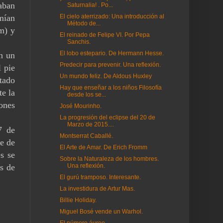
aban
Saturnalia! . Po...
imían
El cielo aterrizado: Una introducción al
Método de...
m) y
El reinado de Felipe VI. Por Pepa
Sanchis.
El lobo estepario. De Hermann Hesse.
n un
Predecir para prevenir. Una reflexión.
l pie
Un mundo feliz. De Aldous Huxley
itado
Hay que enseñar a los niños Filosofía
e la
desde los se...
iones
José Mourinho.
La progresión del eclipse del 20 de
Marzo de 2015....
7 de
Montserrat Caballé.
ue de
El Arte de Amar. De Erich Fromm
es se
Sobre la Naturaleza de los hombres.
as de
Una reflexión.
El gurú tramposo. Interesante.
La investidura de Artur Mas.
Billie Holiday.
Miguel Bosé vende un Warhol.