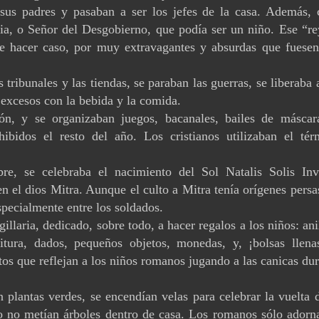
 sus padres y pasaban a ser los jefes de la casa. Además, 
lia, o Señor del Desgobierno, que podía ser un niño. Ese “re
 que hacer caso, por muy extravagantes y absurdas que fuesen
s tribunales y las tiendas, se paraban las guerras, se liberaba 
 excesos con la bebida y la comida.
ción, y se organizaban juegos, bacanales, bailes de máscar
ibidos el resto del año. Los cristianos utilizaban el tér
re, se celebraba el nacimiento del Sol Natalis Solis Invi
en el dios Mitra. Aunque el culto a Mitra tenía orígenes persa
pecialmente entre los soldados.
illaria, dedicado, sobre todo, a hacer regalos a los niños: ani
ritura, dados, pequeños objetos, monedas, y, ¡bolsas llena
s que reflejan a los niños romanos jugando a las canicas dur
 plantas verdes, se encendían velas para celebrar la vuelta 
ero no metían árboles dentro de casa. Los romanos sólo adorn