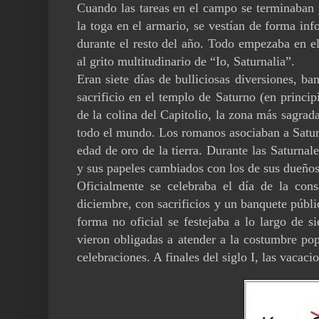
Cuando las tareas en el campo se terminaban 
la toga en el armario, se vestían de forma inf
durante el resto del año. Todo empezaba en e
al grito multitudinario de “Io, Saturnalia”.
Eran siete días de bulliciosas diversiones, b
sacrificio en el templo de Saturno (en princip
de la colina del Capitolio, la zona más sagra
todo el mundo. Los romanos asociaban a Saturn
edad de oro de la tierra. Durante las Saturnal
y sus papeles cambiados con los de sus dueños
Oficialmente se celebraba el día de la co
diciembre, con sacrificios y un banquete públic
forma no oficial se festejaba a lo largo de si
vieron obligadas a atender a la costumbre popu
celebraciones. A finales del siglo I, las vacaci