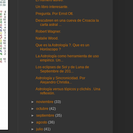
El número áureo.
Un libro interesante.
Pregunta. Por Ernst Ott.
Descubren en una cueva de Croacia la
carta astral ...
Robert Wagner.
Natalie Wood.
Que es la Astrología ?. Que es un
Horóscopo ?
La Astrología como herramienta de uso
empírico. Un...
Los eclipses de Sol y de Luna de
Septiembre de 201...
Astrología y Sincronicidad. Por
Alejandro Christia...
Astrología versus tópicos y clichés . Una
reflexión.
►
noviembre
(33)
►
octubre
(42)
►
septiembre
(35)
►
agosto
(36)
►
julio
(41)