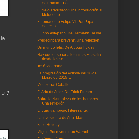
Saturnalia! . Po...
El cielo aterrizado: Una introducción al
Método de...
El reinado de Felipe VI. Por Pepa
Sanchis.
El lobo estepario. De Hermann Hesse.
la
Predecir para prevenir. Una reflexión.
Un mundo feliz. De Aldous Huxley
Hay que enseñar a los niños Filosofía
desde los se...
José Mourinho.
La progresión del eclipse del 20 de
Marzo de 2015....
Montserrat Caballé.
no ?
El Arte de Amar. De Erich Fromm
Sobre la Naturaleza de los hombres.
Una reflexión.
El gurú tramposo. Interesante.
La investidura de Artur Mas.
Billie Holiday.
Miguel Bosé vende un Warhol.