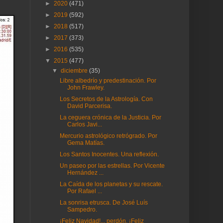
►
2020
(471)
►
2019
(592)
►
2018
(517)
►
2017
(373)
►
2016
(535)
▼
2015
(477)
▼
diciembre
(35)
Libre albedrío y predestinación. Por
John Frawley.
Los Secretos de la Astrología. Con
David Parcerisa.
La ceguera crónica de la Justicia. Por
Carlos Javi...
Mercurio astrológico retrógrado. Por
Gema Matías.
Los Santos Inocentes. Una reflexión.
Un paseo por las estrellas. Por Vicente
Hernández ...
La Caída de los planetas y su rescate.
Por Rafael ...
La sonrisa etrusca. De José Luís
Sampedro.
¡Feliz Navidad!... perdón, ¡Feliz