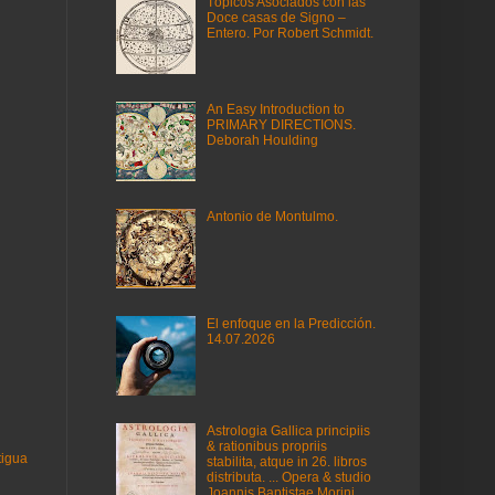
Tópicos Asociados con las
Doce casas de Signo –
Entero. Por Robert Schmidt.
An Easy Introduction to
PRIMARY DIRECTIONS.
Deborah Houlding
Antonio de Montulmo.
El enfoque en la Predicción.
14.07.2026
Astrologia Gallica principiis
& rationibus propriis
tigua
stabilita, atque in 26. libros
distributa. ... Opera & studio
Joannis Baptistae Morini,