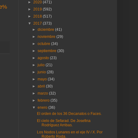
►
2020
(471)
re%
►
2019
(592)
►
2018
(517)
▼
2017
(373)
►
diciembre
(41)
►
noviembre
(29)
►
octubre
(34)
►
septiembre
(30)
►
agosto
(23)
►
julio
(21)
►
junio
(28)
►
mayo
(34)
►
abril
(30)
►
marzo
(32)
►
febrero
(35)
▼
enero
(36)
El orden de los 36 Decanatos o Faces.
El cielo de Sefarad. De Josefina
Rodríguez Arribas.
Los Nodos Lunares en el eje IV / X. Por
Roberto Roda.