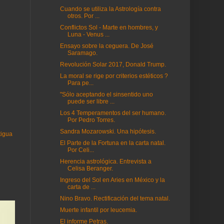
Cuando se utiliza la Astrología contra
otros. Por ...
Conflictos Sol - Marte en hombres, y
Luna - Venus ...
Ensayo sobre la ceguera. De José
Saramago.
Revolución Solar 2017, Donald Trump.
La moral se rige por criterios estéticos ?
Para pe...
"Sólo aceptando el sinsentido uno
puede ser libre ...
Los 4 Temperamentos del ser humano.
Por Pedro Torres.
Sandra Mozarowski. Una hipótesis.
tigua
El Parte de la Fortuna en la carta natal.
Por Celi...
Herencia astrológica. Entrevista a
Celisa Beranger.
Ingreso del Sol en Aries en México y la
carta de ...
Nino Bravo. Rectificación del tema natal.
Muerte infantil por leucemia.
El informe Petras.