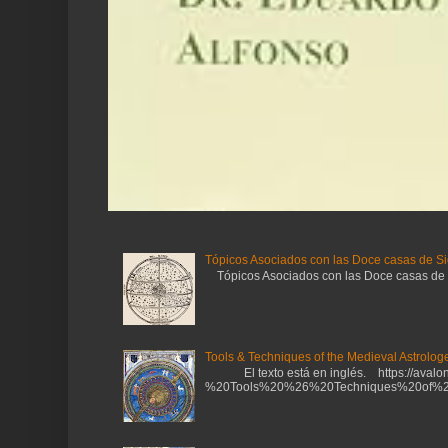
Tópicos Asociados con las Doce casas de Si
Tópicos Asociados con las Doce casas de Sig
Tools & Techniques of the Medieval Astrologe
El texto está en inglés. https://avalonl
%20Tools%20%26%20Techniques%20of%20