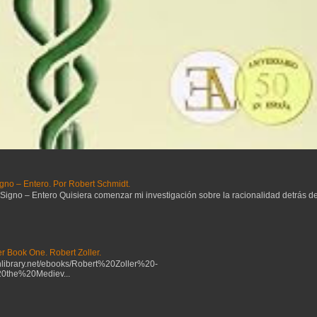
gno – Entero. Por Robert Schmidt.
no – Entero Quisiera comenzar mi investigación sobre la racionalidad detrás del 
r Book One. Robert Zoller.
ibrary.net/ebooks/Robert%20Zoller%20-
the%20Mediev...