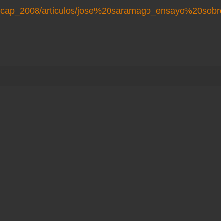
d/discap_2008/articulos/jose%20saramago_ensayo%20sob