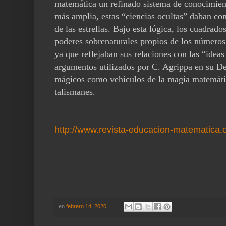
matemática un refinado sistema de co
nocimien
más am
plia, estas “ciencias ocultas” daban 
de las estrellas. Bajo esta lógica, los cuadrad
poderes sobrenaturales
propios de los números
ya que reflejaban sus relaciones con las “idea
argumentos utilizados por C. Agrippa en su
D
mágicos como vehícu
los de la magia matemátic
talismanes.
http://www.revista-educacion-matematica.
en
febrero 14, 2020