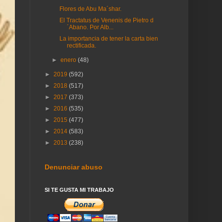
Flores de Abu Ma´shar.
El Tractatus de Venenis de Pietro d
´Abano. Por Alb...
La importancia de tener la carta bien
rectificada.
►
enero
(48)
►
2019
(592)
►
2018
(517)
►
2017
(373)
►
2016
(535)
►
2015
(477)
►
2014
(583)
►
2013
(238)
Denunciar abuso
SI TE GUSTA MI TRABAJO