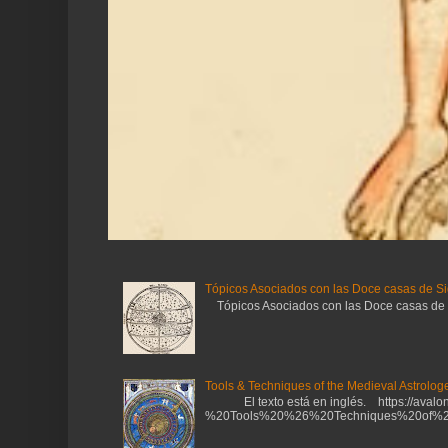
Tópicos Asociados con las Doce casas de Si
Tópicos Asociados con las Doce casas de Sig
Tools & Techniques of the Medieval Astrologe
El texto está en inglés. https://avalonl
%20Tools%20%26%20Techniques%20of%20