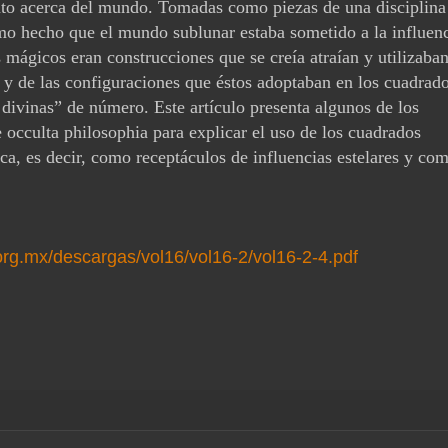
to acerca del mundo. Tomadas como piezas de una disciplina
como hecho que el mundo sublunar estaba
sometido a la influen
os mágicos
eran construcciones que se creía atraían y utilizaban
 y de las configuraciones que éstos adoptaban en los cua
drado
s divinas” de número. Este
artículo presenta algunos de los
e
occulta philosophia
para explicar el uso de los cuadrados
a, es decir, como receptáculos de influencias estelares
y co
org.mx/descargas/vol16/vol16-2/vol16-2-4.pdf