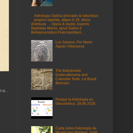
Astrologia Gallica principiis & rationibus
propriis stabilita, atque in 26. libros
distributa. ... Opera & studio Joannis
Baptistae Morini, apud Gallos è
Bellejocensibus Francopolitani,..
Los Sabeos. Por Mario
Agudo Villanueva
The Babylonian
Dodecatemoria and
Calendar Texts. Lis Brack
Bernsen.
si...
Porque la Astrología es
Geocéntrica. 29.06.2026.
Carta sobre Astrología de
Moseh ben Maimon. Judit