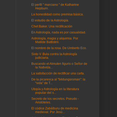
El perfil " marciano " de Katharine
Hepburn.
La honestidad como premisa básica.
El estudio de la Astrología.
Chet Baker. Una rectificación
En Astrología, nada es por casualidad.
Astrología, magia y alquimia. Por
Matilde Battistini.
El nombre de la rosa. De Umberto Eco.
Sixto V. Bula contra la Astrología
judiciaria.
Buscando el Almuten figuris o Señor de
la Nativida...
La satisfacción de rectificar una carta.
De la picaresca al "bildungsroman": la
"vida" de T...
Utopía y Astrología en la literatura
popular del s...
Secreto de los secretos. Pseudo -
Aristóteles.
El códice Zabálburu de medicina
medieval. Por Jesú...