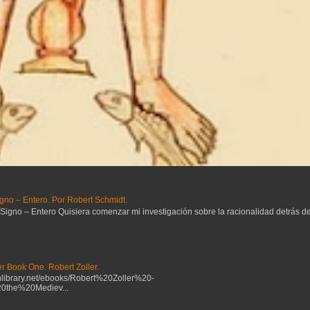
gno – Entero. Por Robert Schmidt.
no – Entero Quisiera comenzar mi investigación sobre la racionalidad detrás del 
r Book One. Robert Zoller.
ibrary.net/ebooks/Robert%20Zoller%20-
the%20Mediev...