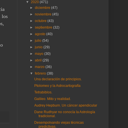
▼
2020
(471)
►
diciembre
(47)
cia
►
noviembre
(45)
 los
►
octubre
(43)
s,
►
septiembre
(32)
►
agosto
(40)
►
julio
(54)
mo
►
junio
(29)
►
mayo
(30)
►
abril
(29)
►
marzo
(36)
▼
febrero
(38)
Una declaración de principios.
Ptolomeo y la Astrocartografía
Tetrabiblos.
Galileo. Mito y realidad.
Audrey Hepburn. Un cáncer apendicular
Dane Rudhyar no conocía la Astrología
tradicional.
Desempolvando viejas técnicas
predictivas.