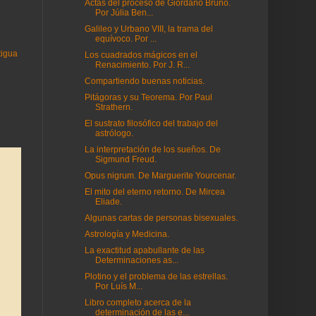
Actas del proceso de Giordano Bruno.
Por Júlia Ben...
Galileo y Urbano VIII, la trama del
equívoco. Por ...
tigua
Los cuadrados mágicos en el
Renacimiento. Por J. R...
Compartiendo buenas noticias.
Pitágoras y su Teorema. Por Paul
Strathern.
El sustrato filosófico del trabajo del
astrólogo.
La interpretación de los sueños. De
Sigmund Freud.
Opus nigrum. De Marguerite Yourcenar.
El mito del eterno retorno. De Mircea
Eliade.
Algunas cartas de personas bisexuales.
Astrología y Medicina.
La exactitud apabullante de las
Determinaciones as...
Plotino y el problema de las estrellas.
Por Luís M...
Libro completo acerca de la
determinación de las e...