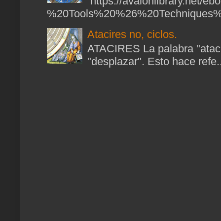
https://avalonlibrary.net/
%20Tools%20%26%20Techniques%2
Atacires no, ciclos.
ATACIRES La palabra "atacir
"desplazar". Esto hace refe..