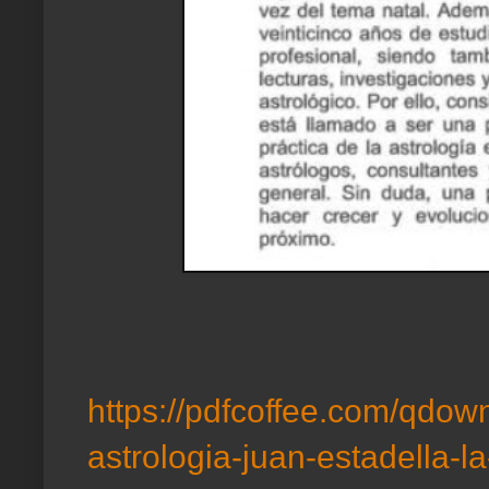
https://pdfcoffee.com/qdo
astrologia-juan-estadella-la