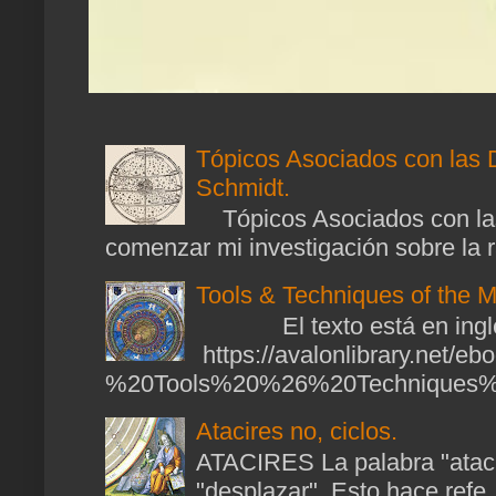
Tópicos Asociados con las 
Schmidt.
Tópicos Asociados con las
comenzar mi investigación sobre la ra
Tools & Techniques of the M
El texto está en ingl
https://avalonlibrary.net/
%20Tools%20%26%20Techniques%2
Atacires no, ciclos.
ATACIRES La palabra "atacir
"desplazar". Esto hace refe..