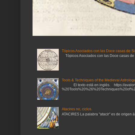
Tópicos Asociados con las Doce casas de Si
Tópicos Asociados con las Doce casas de Sig
Tools & Techniques of the Medieval Astrologe
El texto está en inglés. https://avalonl
%20Tools%20%26%20Techniques%20of%20
Atacires no, ciclos.
ATACIRES La palabra "atacir" es de origen ára