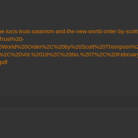
he-lucis-trust-satanism-and-the-new-world-order-by-scott
Trust%20-
0World%20Order%2C%20by%20Scott%20Thompson%
iew%2C%20Vol.%2016%2C%20No.%207%2C%20Februa
pdf