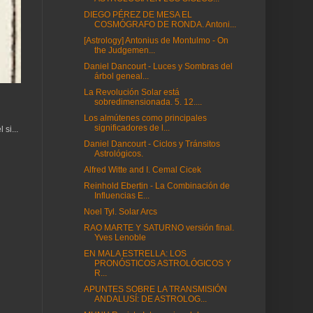
DIEGO PÉREZ DE MESA EL
COSMÓGRAFO DE RONDA. Antoni...
[Astrology] Antonius de Montulmo - On
the Judgemen...
Daniel Dancourt - Luces y Sombras del
árbol geneal...
La Revolución Solar está
sobredimensionada. 5. 12....
Los almútenes como principales
significadores de l...
si...
Daniel Dancourt - Ciclos y Tránsitos
Astrológicos.
Alfred Witte and I. Cemal Cicek
Reinhold Ebertin - La Combinación de
Influencias E...
Noel Tyl. Solar Arcs
RAO MARTE Y SATURNO versión final.
Yves Lenoble
EN MALA ESTRELLA: LOS
PRONÓSTICOS ASTROLÓGICOS Y
R...
APUNTES SOBRE LA TRANSMISIÓN
ANDALUSÍ: DE ASTROLOG...