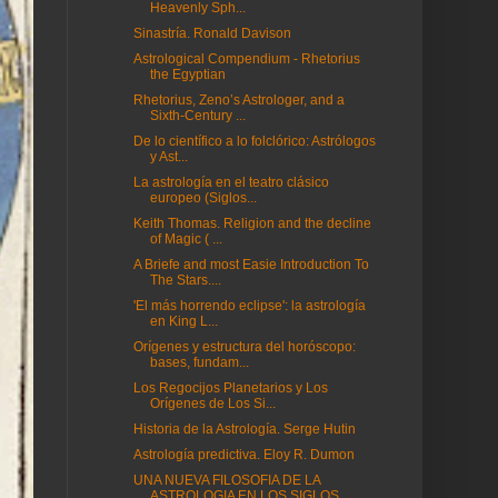
Heavenly Sph...
Sinastría. Ronald Davison
Astrological Compendium - Rhetorius
the Egyptian
Rhetorius, Zeno’s Astrologer, and a
Sixth-Century ...
De lo científico a lo folclórico: Astrólogos
y Ast...
La astrología en el teatro clásico
europeo (Siglos...
Keith Thomas. Religion and the decline
of Magic ( ...
A Briefe and most Easie Introduction To
The Stars....
'El más horrendo eclipse': la astrología
en King L...
Orígenes y estructura del horóscopo:
bases, fundam...
Los Regocijos Planetarios y Los
Orígenes de Los Si...
Historia de la Astrología. Serge Hutin
Astrología predictiva. Eloy R. Dumon
UNA NUEVA FILOSOFIA DE LA
ASTROLOGIA EN LOS SIGLOS...