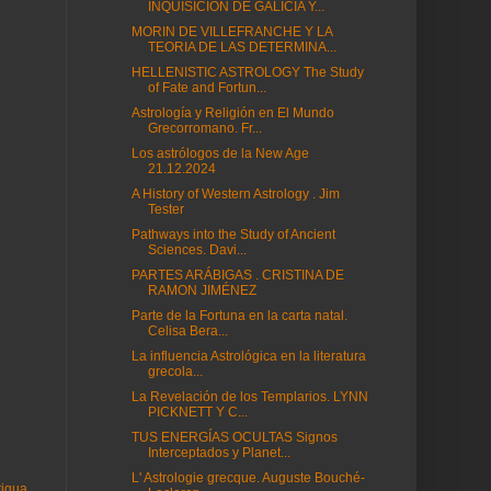
INQUISICIÓN DE GALICIA Y...
MORIN DE VILLEFRANCHE Y LA
TEORIA DE LAS DETERMINA...
HELLENISTIC ASTROLOGY The Study
of Fate and Fortun...
Astrología y Religión en El Mundo
Grecorromano. Fr...
Los astrólogos de la New Age
21.12.2024
A History of Western Astrology . Jim
Tester
Pathways into the Study of Ancient
Sciences. Davi...
PARTES ARÁBIGAS . CRISTINA DE
RAMON JIMÉNEZ
Parte de la Fortuna en la carta natal.
Celisa Bera...
La influencia Astrológica en la literatura
grecola...
La Revelación de los Templarios. LYNN
PICKNETT Y C...
TUS ENERGÍAS OCULTAS Signos
Interceptados y Planet...
L' Astrologie grecque. Auguste Bouché-
tigua