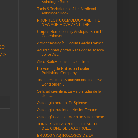
Astrologer Book...
Tools & Techniques of the Medieval
Astrologer Book...
PROPHECY, COSMOLOGY AND THE
NEW AGE MOVEMENT: THE ...
-
Corpus Hermeticum y Asclepio. Brian P.
Copenhaver
Astrogenealogía. Cecilia García Robles.
20
Aclaraciones y otras Reflexiones acerca
ry%
de los Ast...
Alice-Bailey-Lucis-Lucifer-Trust.
De Verenigde Naties en Lucifer
Publishing Company ...
The Lucis Trust: Satanism and the new
world order....
Sefarad científica. La visión judía de la
ciencia ...
Astrología horaria. Dr Spicasc
Astrología irracional. Néstor Echarte
Astrología Gallica. Morin de Villefranche
TORRES VILLARROEL: EL CANTO
DEL CISNE DE LA ASTROL...
BRUJOS Y ASTRÓLOGOS DE LA