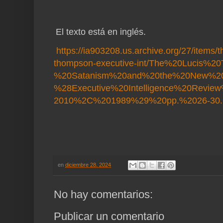
El texto está en inglés.
https://ia903208.us.archive.org/27/items/t
thompson-executive-int/The%20Lucis%20
%20Satanism%20and%20the%20New%2
%28Executive%20Intelligence%20Rev
2010%2C%201989%29%20pp.%2026-30.
en
diciembre 28, 2024
No hay comentarios:
Publicar un comentario