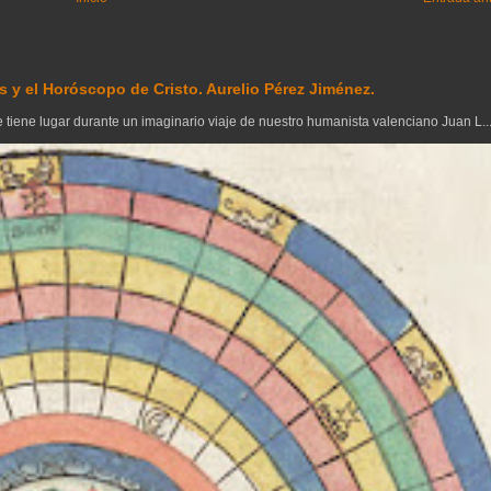
 y el Horóscopo de Cristo. Aurelio Pérez Jiménez.
tiene lugar durante un imaginario viaje de nuestro humanista valenciano Juan L..