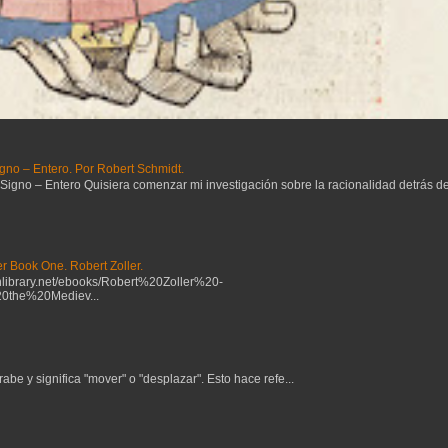
gno – Entero. Por Robert Schmidt.
no – Entero Quisiera comenzar mi investigación sobre la racionalidad detrás del 
r Book One. Robert Zoller.
ibrary.net/ebooks/Robert%20Zoller%20-
the%20Mediev...
be y significa "mover" o "desplazar". Esto hace refe...