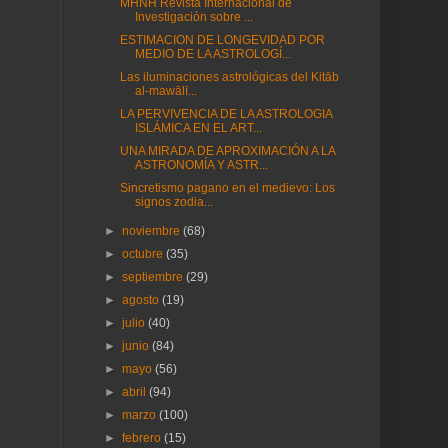
MHNH Revista Internacional de
Investigación sobre ...
ESTIMACION DE LONGEVIDAD POR
MEDIO DE LA ASTROLOGÍ...
Las iluminaciones astrológicas del Kitāb
al-mawālī...
LA PERVIVENCIA DE LA ASTROLOGIA
ISLÁMICA EN EL ART...
UNA MIRADA DE APROXIMACIÓN A LA
ASTRONOMÍA Y ASTR...
Sincretismo pagano en el medievo: Los
signos zodia...
►
noviembre
(68)
►
octubre
(35)
►
septiembre
(29)
►
agosto
(19)
►
julio
(40)
►
junio
(84)
►
mayo
(56)
►
abril
(94)
►
marzo
(100)
►
febrero
(15)