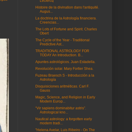
Leclercq
Histoire de la divination dans l'antiquité.
Augus...
La doctrina de la Astrología financiera.
Creencias...
The Lots of Fortune and Spirit. Charles
.
Obert
The Cycle of the Year - Traditional
Predictive Ast...
TRADITIONAL ASTROLOGY FOR
TODAY An Introduction. B...
Apuntes astrológicos. Juan Estadella.
Revolución solar. Mary Fortier Shea.
Fuzeau Braesch S - Introducción a la
Astrología
Disquisiciones aritméticas. Carl F.
Gauss
Magic, Science, and Religion in Early
Modern Europ...
“Vir sapiens dominabitur astris”.
Astrological kno...
Nautical astrology: a forgotten early
modern tradi...
"Helena Avelar, Luis Ribeiro - On The