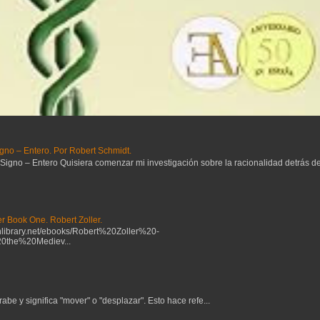
gno – Entero. Por Robert Schmidt.
no – Entero Quisiera comenzar mi investigación sobre la racionalidad detrás del 
r Book One. Robert Zoller.
ibrary.net/ebooks/Robert%20Zoller%20-
the%20Mediev...
be y significa "mover" o "desplazar". Esto hace refe...