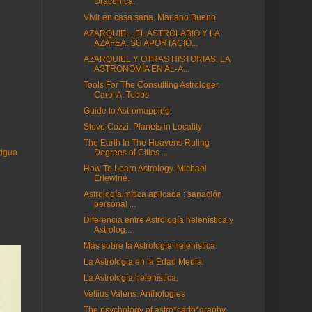
Dracónica.
Vivir en casa sana. Mariano Bueno.
AZARQUIEL, EL ASTROLABIO Y LA
AZAFEA. SU APORTACIÓ...
AZARQUIEL Y OTRAS HISTORIAS. LA
ASTRONOMÍA EN AL-A...
Tools For The Consulting Astrologer.
Carol A. Tebbs.
Guide to Astromapping.
Steve Cozzi. Planets in Locality
The Earth In The Heavens Ruling
Degrees of Cities....
tigua
How To Learn Astrology. Michael
Erlewine.
Astrología mítica aplicada : sanación
personal ...
Diferencia entre Astrología helenística y
Astrolog...
Más sobre la Astrología helenística.
La Astrologia en la Edad Media.
La Astrología helenística.
Vettius Valens. Anthologies
The psychology of astro*carto*graphy.