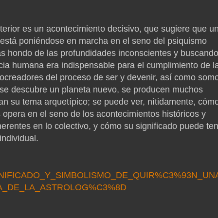
erior es un acontecimiento decisivo, que sugiere que u
o, está poniéndose en marcha en el seno del psiquismo
s hondo de las profundidades inconscientes y buscand
cia humana era indispensable para el cumplimiento de l
cocreadores del proceso de ser y devenir, así como som
se descubre un planeta nuevo, se producen muchos
an su tema arquetípico; se puede ver, nítidamente, cóm
 opera en el seno de los acontecimientos históricos y
herentes en lo colectivo, y cómo su significado puede te
ndividual.
3/SIGNIFICADO_Y_SIMBOLISMO_DE_QUIR%C3%93N_UN
CA_DE_LA_ASTROLOG%C3%8D