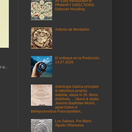
An Easy Introduction to
PRIMARY DIRECTIONS.
Deborah Houlding
Antonio de Montulmo.
El enfoque en la Predicción.
14.07.2026
si...
Astrologia Gallica principiis
& rationibus propriis
stabilita, atque in 26. libros
distributa. ... Opera & studio
Joannis Baptistae Morini,
apud Gallos è
Bellejocensibus Francopolitani,..
Los Sabeos. Por Mario
Agudo Villanueva