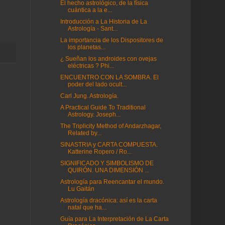
El hecho astrológico, de la física
cuántica a la e...
Introducción a La Historia de La
Astrología - Sant...
La importancia de los Dispositores de
los planetas...
¿ Sueñan los androides con ovejas
eléctricas ? Phi...
ENCUENTRO CON LA SOMBRA. El
poder del lado ocult...
Carl Jung. Astrología.
A Practical Guide To Traditional
Astrology. Joseph...
The Triplicity Method of Andarzhagar,
Related by...
SINASTRIA y CARTA COMPUESTA.
Katterine Ropero / Ro...
SIGNIFICADO Y SIMBOLISMO DE
QUIRÓN. UNA DIMENSIÓN ...
Astrología para Reencantar el mundo.
Lu Gaitán
Astrología dracónica: así es la carta
natal que ha...
Guía para La Interpretación de La Carta