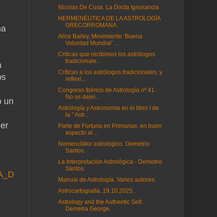
Nicolas De Cusa. La Docta Ignorancia
HERMENÉUTICA DE LA ASTROLOGÍA
GRECORROMANA.
na
Alice Bailey, Movimiento ‘Buena
Voluntad Mundial’ ...
o
Criticas que recibimos los astrólogos
tradicionale...
a
Críticas a los astrólogos tradicionales, y
os
reflexi...
Congreso Ibérico de Astrología nº 41.
No os dejei...
o un
Astrología y Astronomia en el libro I de
la " Astr...
ner
Parte de Fortuna en Primarias, en buen
aspecto al ...
Nomenclátor astrológico. Demetrio
Santos.
La Interpretación Astrológica - Demetrio
Santos.
A_D
Manual de Astrología. Varios autores.
Astrocartografía. 19.10.2025.
Astrology and the Authentic Self.
Demetra George.