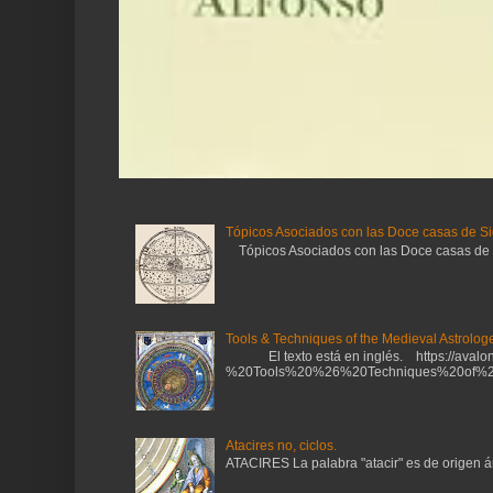
Tópicos Asociados con las Doce casas de Si
Tópicos Asociados con las Doce casas de Sig
Tools & Techniques of the Medieval Astrologe
El texto está en inglés. https://avalonl
%20Tools%20%26%20Techniques%20of%20
Atacires no, ciclos.
ATACIRES La palabra "atacir" es de origen ára