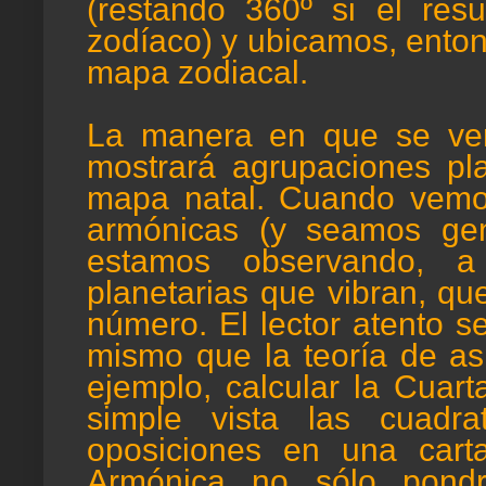
(restando 360º si el res
zodíaco) y ubicamos, enton
mapa zodiacal.
La manera en que se ver
mostrará agrupaciones pl
mapa natal. Cuando vemo
armónicas (y seamos gen
estamos observando, a 
planetarias que vibran, qu
número. El lector atento s
mismo que la teoría de as
ejemplo, calcular la Cuart
simple vista las cuadra
oposiciones en una car
Armónica no sólo pond