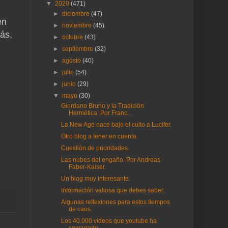
▼
2020
(471)
►
diciembre
(47)
en
►
noviembre
(45)
ás,
►
octubre
(43)
►
septiembre
(32)
►
agosto
(40)
►
julio
(54)
►
junio
(29)
▼
mayo
(30)
Giordano Bruno y la Tradición
Hermética. Por Franc...
La New Age nace bajo el culto a Lucifer.
Otro blog a tener en cuenta.
Cuestión de prioridades.
Las nubes del engaño. Por Andreas
Faber-Kaiser.
Un blog muy interesante.
Información valiosa que debes saber.
Algunas reflexiones para estos tiempos
de caos.
Los 40.000 vídeos que youtube ha