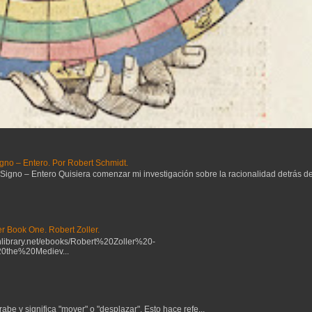
gno – Entero. Por Robert Schmidt.
no – Entero Quisiera comenzar mi investigación sobre la racionalidad detrás del 
r Book One. Robert Zoller.
ibrary.net/ebooks/Robert%20Zoller%20-
the%20Mediev...
be y significa "mover" o "desplazar". Esto hace refe...