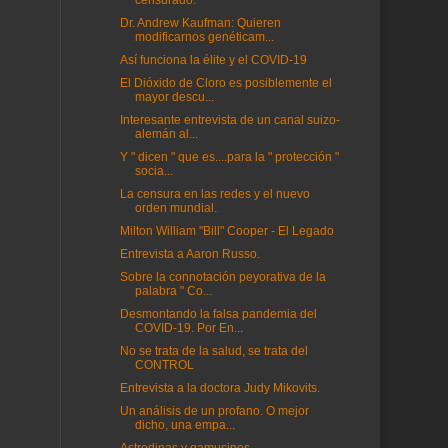
censurado.
Dr. Andrew Kaufman: Quieren
modificarnos genéticam...
Así funciona la élite y el COVID-19
El Dióxido de Cloro es posiblemente el
mayor descu...
Interesante entrevista de un canal suizo-
alemán al...
Y " dicen " que es....para la " protección "
socia...
La censura en las redes y el nuevo
orden mundial.
Milton William "Bill" Cooper - El Legado
Entrevista a Aaron Russo.
Sobre la connotación peyorativa de la
palabra " Co...
Desmontando la falsa pandemia del
COVID-19. Por En...
No se trata de la salud, se trata del
CONTROL
Entrevista a la doctora Judy Mikovits.
Un análisis de un profano. O mejor
dicho, una empa...