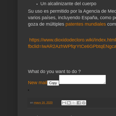
Un alcalinizante del cuerpo
Su uso es permitido por la
Agencia de Med
varios países, incluyendo España, como p
goza de múltiples
patentes mundiales
como
https://www.dioxidodecloro.wiki/index.htm
fbclid=IwAR2AzhWPfqrYtCe6GPbtqENgc
What do you want to do ?
New mail
Copy
en
mayo 16, 2020