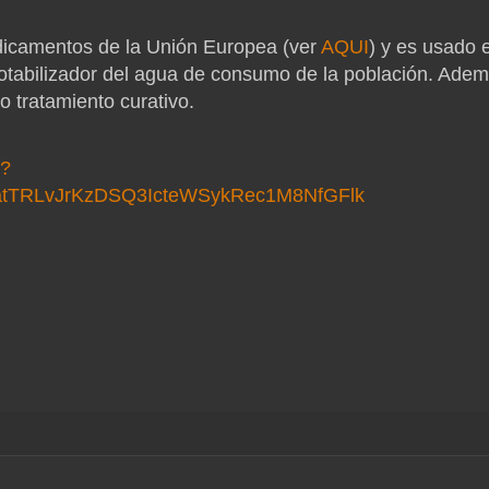
icamentos de la Unión Europea
(ver
AQUI
) y es usado 
otabilizador del agua de consumo de la población. Adem
 tratamiento curativo.
l?
atTRLvJrKzDSQ3IcteWSykRec1M8NfGFlk