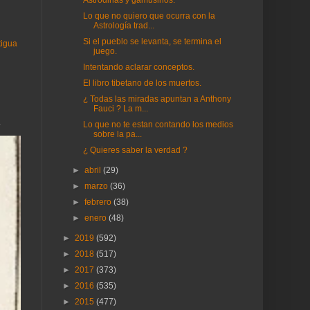
Astrodinas y gamusinos.
Lo que no quiero que ocurra con la
Astrología trad...
Si el pueblo se levanta, se termina el
tigua
juego.
Intentando aclarar conceptos.
El libro tibetano de los muertos.
¿ Todas las miradas apuntan a Anthony
Fauci ? La m...
.
Lo que no te estan contando los medios
sobre la pa...
¿ Quieres saber la verdad ?
►
abril
(29)
►
marzo
(36)
►
febrero
(38)
►
enero
(48)
►
2019
(592)
►
2018
(517)
►
2017
(373)
►
2016
(535)
►
2015
(477)