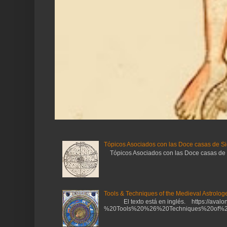
Tópicos Asociados con las Doce casas de Si
Tópicos Asociados con las Doce casas de Sig
Tools & Techniques of the Medieval Astrologe
El texto está en inglés. https://avalonl
%20Tools%20%26%20Techniques%20of%20