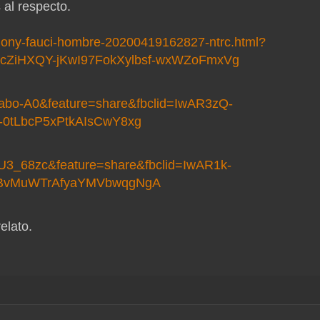
al respecto.
thony-fauci-hombre-20200419162827-ntrc.html?
cZiHXQY-jKwI97FokXylbsf-wxWZoFmxVg
abo-A0&feature=share&fbclid=IwAR3zQ-
0tLbcP5xPtkAIsCwY8xg
U3_68zc&feature=share&fbclid=IwAR1k-
lBvMuWTrAfyaYMVbwqgNgA
elato.