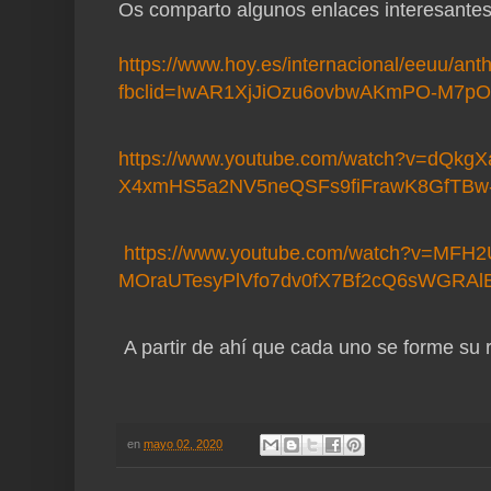
Os comparto algunos enlaces interesantes 
https://www.hoy.es/internacional/eeuu/an
fbclid=IwAR1XjJiOzu6ovbwAKmPO-M7pO
https://www.youtube.com/watch?v=dQkgX
X4xmHS5a2NV5neQSFs9fiFrawK8GfTBw-
https://www.youtube.com/watch?v=MFH2
MOraUTesyPlVfo7dv0fX7Bf2cQ6sWGRA
A partir de ahí que cada uno se forme su r
en
mayo 02, 2020