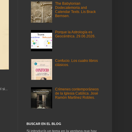
The Babylonian
Dodecatemoria and
Calendar Texts. Lis Brack
Bernsen.
Porque la Astrología es
Geocéntrica. 29.06.2026.
Confucio. Los cuatro libros
clásicos.
si...
Crímenes contemporáneos
de la Iglesia Católica. José
Ramón Martínez Robles.
BUSCAR EN EL BLOG
Si introducís un tema en la ventana que hay