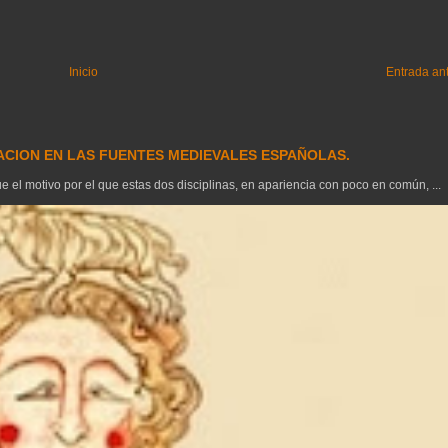
Inicio
Entrada an
GACION EN LAS FUENTES MEDIEVALES ESPAÑOLAS.
el motivo por el que estas dos disciplinas, en apariencia con poco en común, ...