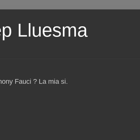
ep Lluesma
ony Fauci ? La mia si.