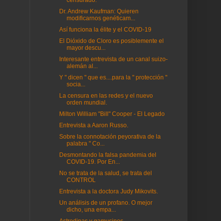
censurado.
Dr. Andrew Kaufman: Quieren
modificarnos genéticam...
Así funciona la élite y el COVID-19
El Dióxido de Cloro es posiblemente el
mayor descu...
Interesante entrevista de un canal suizo-
alemán al...
Y " dicen " que es....para la " protección "
socia...
La censura en las redes y el nuevo
orden mundial.
Milton William "Bill" Cooper - El Legado
Entrevista a Aaron Russo.
Sobre la connotación peyorativa de la
palabra " Co...
Desmontando la falsa pandemia del
COVID-19. Por En...
No se trata de la salud, se trata del
CONTROL
Entrevista a la doctora Judy Mikovits.
Un análisis de un profano. O mejor
dicho, una empa...