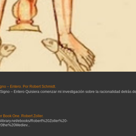
gno – Entero. Por Robert Schmidt.
no – Entero Quisiera comenzar mi investigación sobre la racionalidad detrás del 
r Book One. Robert Zoller.
ibrary.net/ebooks/Robert%20Zoller%20-
the%20Mediev...