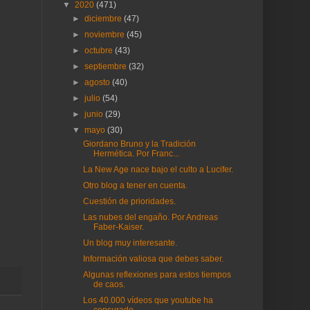
▼
2020
(471)
►
diciembre
(47)
►
noviembre
(45)
►
octubre
(43)
►
septiembre
(32)
►
agosto
(40)
►
julio
(54)
►
junio
(29)
▼
mayo
(30)
Giordano Bruno y la Tradición
Hermética. Por Franc...
La New Age nace bajo el culto a Lucifer.
Otro blog a tener en cuenta.
Cuestión de prioridades.
Las nubes del engaño. Por Andreas
Faber-Kaiser.
Un blog muy interesante.
Información valiosa que debes saber.
Algunas reflexiones para estos tiempos
de caos.
Los 40.000 vídeos que youtube ha