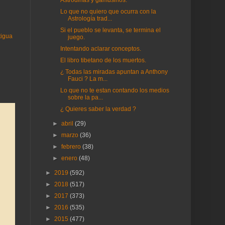
Astrodinas y gamusinos.
Lo que no quiero que ocurra con la
Astrología trad...
Si el pueblo se levanta, se termina el
tigua
juego.
Intentando aclarar conceptos.
El libro tibetano de los muertos.
¿ Todas las miradas apuntan a Anthony
Fauci ? La m...
Lo que no te estan contando los medios
sobre la pa...
¿ Quieres saber la verdad ?
►
abril
(29)
►
marzo
(36)
►
febrero
(38)
►
enero
(48)
►
2019
(592)
►
2018
(517)
►
2017
(373)
►
2016
(535)
►
2015
(477)