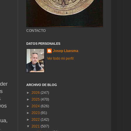
CONTACTO
DATOS PERSONALES
Josep Lluesma
Ver todo mi perfil
nder
ARCHIVO DE BLOG
os
►
2026
(247)
s
►
2025
(470)
vos
►
2024
(626)
►
2023
(91)
gua,
►
2022
(142)
▼
2021
(507)
a