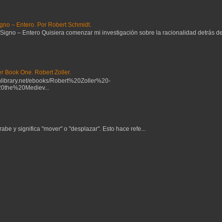
gno – Entero. Por Robert Schmidt.
no – Entero Quisiera comenzar mi investigación sobre la racionalidad detrás del 
r Book One. Robert Zoller.
ibrary.net/ebooks/Robert%20Zoller%20-
the%20Mediev...
be y significa "mover" o "desplazar". Esto hace refe...