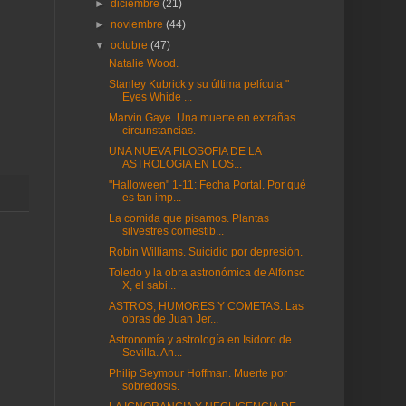
►
diciembre
(21)
►
noviembre
(44)
▼
octubre
(47)
Natalie Wood.
Stanley Kubrick y su última película "
Eyes Whide ...
Marvin Gaye. Una muerte en extrañas
circunstancias.
UNA NUEVA FILOSOFIA DE LA
ASTROLOGIA EN LOS...
"Halloween" 1-11: Fecha Portal. Por qué
es tan imp...
La comida que pisamos. Plantas
silvestres comestib...
Robin Williams. Suicidio por depresión.
Toledo y la obra astronómica de Alfonso
X, el sabi...
ASTROS, HUMORES Y COMETAS. Las
obras de Juan Jer...
Astronomía y astrología en Isidoro de
Sevilla. An...
Philip Seymour Hoffman. Muerte por
sobredosis.