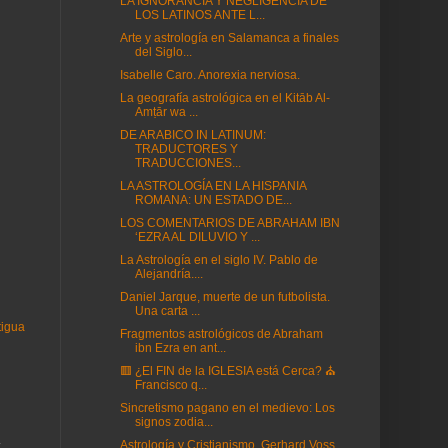
LA IGNORANCIA Y NEGLIGENCIA DE
LOS LATINOS ANTE L...
Arte y astrología en Salamanca a finales
del Siglo...
Isabelle Caro. Anorexia nerviosa.
La geografía astrológica en el Kitāb Al-
Amṭār wa ...
DE ARABICO IN LATINUM:
TRADUCTORES Y
TRADUCCIONES...
LA ASTROLOGÍA EN LA HISPANIA
ROMANA: UN ESTADO DE...
LOS COMENTARIOS DE ABRAHAM IBN
‘EZRA AL DILUVIO Y ...
La Astrología en el siglo IV. Pablo de
Alejandría....
Daniel Jarque, muerte de un futbolista.
Una carta ...
tigua
Fragmentos astrológicos de Abraham
ibn Ezra en ant...
🟥 ¿El FIN de la IGLESIA está Cerca? ⛪
Francisco q...
Sincretismo pagano en el medievo: Los
signos zodia...
.
Astrología y Cristianismo. Gerhard Voss.