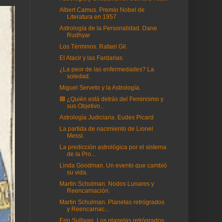
Albert Camus. Premio Nobel de
Literatura en 1957
Astrología de la Personalidad. Dane
Rudhyar
Los Términos. Rafael Gil.
El Atacir y las Fardarias.
¿La peor de las enfermedades? La
soledad.
Miguel Serveto y la Astrología.
🟩 ¿Quién está detrás del Feminismo y
sus Objetivo...
Astrología Judiciaria. Eudes Picard
La partida de nacimiento de Lionel
Messi.
La predicción astrológica por el sistema
de la Pro...
Linda Goodman. Un evento que cambió
su vida.
Martin Schulman. Nodos Lunares y
Reencarnación.
Martin Schulman. Planetas retrógrados
y Reencarnac...
Erin Sullivan. Los planetas retrógrados.