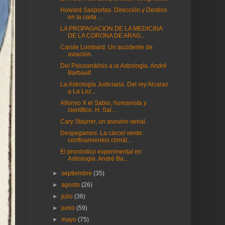
Howard Sasportas. Dirección y Destino
en la carta ...
LA PROPAGACION DE LA MEDICINA
DE LA CORONA DE ARAG...
Carole Lombard. Un accidente de
aviación.
Del Psicoanálisis a la Astrología. André
Barbault
La Astrología Judiciaria. Del rey Alcaraz
a La Loz...
Alfonso X el Sabio, humanista y
científico. H. Sal...
Cary Stayner, un asesino serial.
Despegamos: La cárcel verde:
confinamientos climát...
El pronóstico experimental en
Astrología. André Ba...
►
septiembre
(35)
►
agosto
(26)
►
julio
(36)
►
junio
(59)
►
mayo
(75)