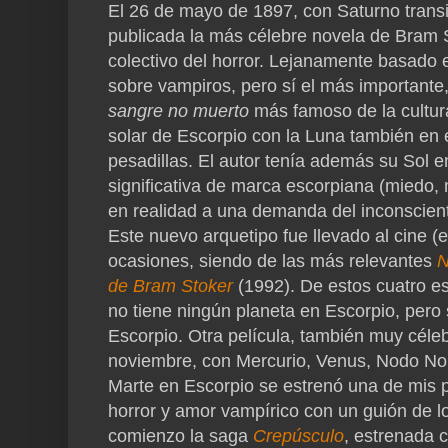
El 26 de mayo de 1897, con Saturno transi
publicada la más célebre novela de Bram 
colectivo del horror. Lejanamente basado e
sobre vampiros, pero sí el más importante,
sangre
no muerto
más famoso de la cultura
solar de Escorpio con la Luna también en 
pesadillas. El autor tenía además su Sol 
significativa de marca escorpiana (miedo, 
en realidad a una demanda del inconsciente
Este nuevo arquetipo fue llevado al cine (
ocasiones, siendo de las más relevantes
N
de Bram Stoker
(1992). De estos cuatro es
no tiene ningún planeta en Escorpio, pero 
Escorpio. Otra película, también muy céle
noviembre, con Mercurio, Venus, Nodo Nort
Marte en Escorpio se estrenó una de mis p
horror y amor vampírico con un guión de 
comienzo la saga
Crepúsculo
, estrenada 