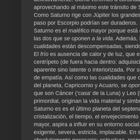
aprovechando al máximo este tránsito de S
Como Saturno rige con Júpiter los grandes
paso por Escorpio podrían ser duraderos.
Saturno es el
maléfico
mayor porque está c
las dos que
se oponen a la vida
. Además, 
cualidades están descompensadas, siendo e
El
frío
es ausencia de calor y de luz, que e
centrípeto (de fuera hacia dentro: adquisic
aparente sino latente o interiorizada. Por 
de empatía. Así como las cualidades que c
del planeta, Capricornio y Acuario, se
opo
que son Cáncer (‘casa’ de la Luna) y Leo (l
primordial, originan la vida material y simb
Saturno es es el último planeta del septenari
cristalización, el tiempo, el envejecimient
mayor, aspira a influir en su entorno social
exigente, severa, estricta, implacable. En