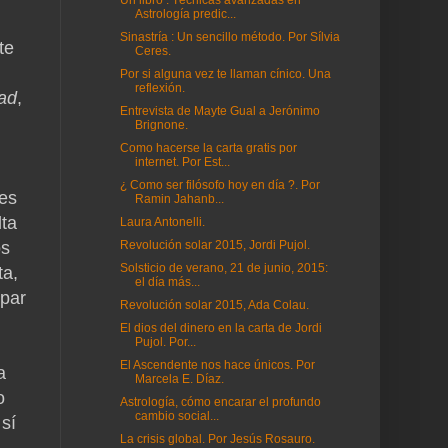
Un libro : Técnicas avanzadas en
Astrología predic...
Sinastría : Un sencillo método. Por Sílvia
te
Ceres.
Por si alguna vez te llaman cínico. Una
reflexión.
ad
,
Entrevista de Mayte Gual a Jerónimo
Brignone.
Como hacerse la carta gratis por
internet. Por Est...
¿ Como ser filósofo hoy en día ?. Por
 es
Ramin Jahanb...
lta
Laura Antonelli.
Revolución solar 2015, Jordi Pujol.
os
Solsticio de verano, 21 de junio, 2015:
ta,
el día más...
 par
Revolución solar 2015, Ada Colau.
El dios del dinero en la carta de Jordi
Pujol. Por...
El Ascendente nos hace únicos. Por
a
Marcela E. Díaz.
o
Astrología, cómo encarar el profundo
cambio social...
 sí
La crisis global. Por Jesús Rosauro.