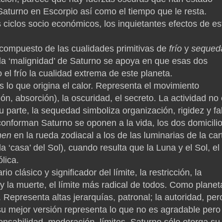
aturno en Escorpio así como el tiempo que le resta.
 ciclos socio económicos, los inquietantes efectos de es
ompuesto de las cualidades primitivas de
frío
y
sequed
la ‘malignidad’ de Saturno se apoya en que esas dos
l frío la cualidad extrema de este planeta.
s lo que origina el calor. Representa el movimiento
ión, absorción), la oscuridad, el secreto. La actividad no
su parte, la sequedad simboliza organización, rigidez y fa
onforman Saturno se oponen a la vida, los dos domicili
nen
en la rueda zodiacal a los de las luminarias de la car
a ‘casa’ del Sol), cuando resulta que la Luna y el Sol, el
ólica.
o clásico y significador del límite, la restricción, la
o y la muerte, el límite más radical de todos. Como planet
. Representa altas jerarquías, patronal; la autoridad, per
 su mejor versión representa lo que no es agradable pero