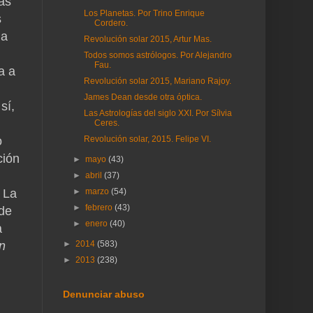
as
Los Planetas. Por Trino Enrique
s
Cordero.
ia
Revolución solar 2015, Artur Mas.
Todos somos astrólogos. Por Alejandro
Fau.
a a
Revolución solar 2015, Mariano Rajoy.
James Dean desde otra óptica.
sí,
Las Astrologías del siglo XXI. Por Sílvia
Ceres.
Revolución solar, 2015. Felipe VI.
o
ción
►
mayo
(43)
►
abril
(37)
►
marzo
(54)
 La
►
febrero
(43)
 de
►
enero
(40)
a
►
2014
(583)
n
►
2013
(238)
Denunciar abuso