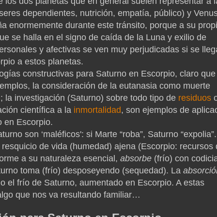
los dos planetas que en general suelen representar a l
eres dependientes, nutrición, empatía, público) y Venu
daña enormemente durante este tránsito, porque a su prop
e se halla en el signo de caída de la Luna y exilio de
ersonales y afectivas se ven muy perjudicadas si se lleg
rpio a estos planetas.
ías constructivas para Saturno en Escorpio, claro que 
emplos, la consideración de la eutanasia como muerte
; la investigación (Saturno) sobre todo tipo de
residuos
ción científica a la
inmortalidad
, son ejemplos de aplica
o en Escorpio.
rno son ‘maléficos': si Marte “roba”, Saturno “expolia”.
resquicio de vida (humedad) ajena (Escorpio: recursos
forme a su naturaleza esencial,
absorbe
(frío) con codici
Saturno toma (frío) desposeyendo (sequedad). La
absorció
 el frío de Saturno, aumentado en Escorpio. A estas
algo que nos va resultando familiar…