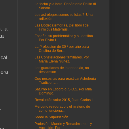
La fecha y la hora. Por Antonio Polito di
Sabato.
Los astrólogos somos sofistas ?. Una
reflexión.
Las Dodecatemorias. Del libro I de
, la
Fírmicus Maternus.
ta
España, su problemática y su destino.
Por Elvira U...
La Profección de 30 º por año para
Cristina de Bor...
acal
Las Constelaciones familiares. Por
María Elena Nuñez.
Los guardianes de la ortodoxia, no
eora
descansan.
Que necesitas para practicar Astrología
Tradiciona...
Saturno en Escorpio, S.O.S. Por Mila
Domingo.
Revolución solar 2015, Juan Carlos I.
Mercurio retrógrado y el misterio de
,
como funciona...
Sobre la Superstición.
Profesión, Muerte y Renacimiento , y
Vocación. Por...