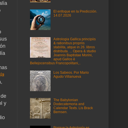
alía
o
El enfoque en la Predicción.
14.07.2026
o
sus
Astrologia Gallica principiis
& rationibus propriis
ión
stabilita, atque in 26. libros
distributa. ... Opera & studio
día
Joannis Baptistae Morini,
apud Gallos è
Bellejocensibus Francopolitani,..
chas
Los Sabeos. Por Mario
la
Agudo Villanueva
,
 de
The Babylonian
l y
Dodecatemoria and
Calendar Texts. Lis Brack
Bernsen.
dio
Porque la Astrología es