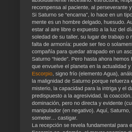
absolutamente necesario: estructura, respo
recompensa al paciente, al perseverante y
Si Saturno se “encarna”, lo hace en un tipo
mente es un hombre delgado, huesudo. Au
estar al aire libre o expuesto a la luz del 
soledad de su taller, su lugar de trabajo o
falta de armonía: puede ser feo o solament
compañía para quedar atrapado en un asc
Saturno “hiede”. Pero hasta ahora hemos 
que envuelve el planeta en la actualidad y 
Escorpio
, signo frío (elemento Agua), aná
la malignidad de Saturno porque refuerza el
misterio, la capacidad para la intriga y el
predispuesto a la agresividad, la coacción
dominación, pero no directa y evidente (cua
manipulador (en negativo). Aquí, Saturno, 
someter… castigar.
La recepción se revela fundamental para e