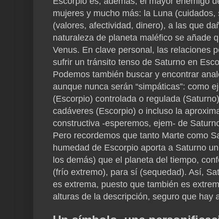
Escorpio es, además, el mayor enemigo de 
mujeres y mucho más: la Luna (cuidados, s
(valores, afectividad, dinero), a las que 
naturaleza de planeta maléfico se añade qu
Venus. En clave personal, las relaciones p
sufrir un tránsito tenso de Saturno en Esco
Podemos también buscar y encontrar analog
aunque nunca serán “simpáticas”: como ej
(Escorpio) controlada o regulada (Saturno)
cadáveres (Escorpio) o incluso la aproxima
constructiva -esperemos, ejem- de Saturn
Pero recordemos que tanto Marte como Satu
humedad de Escorpio aporta a Saturno un 
los demás) que el planeta del tiempo, con
(frío extremo), para sí (sequedad). Así, 
es extrema, puesto que también es extremo
alturas de la descripción, seguro que hay 