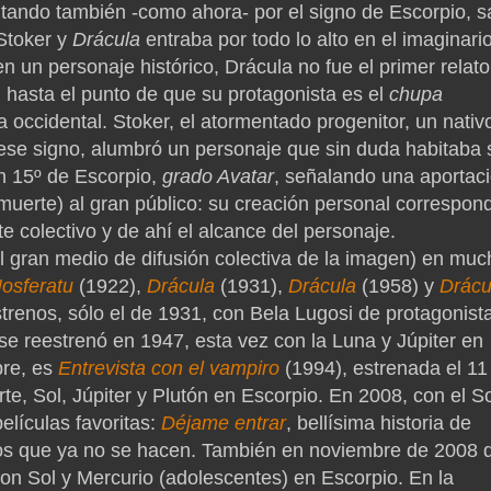
tando también -como ahora- por el signo de Escorpio, s
Stoker y
Drácula
entraba por todo lo alto en el imaginari
n un personaje histórico, Drácula no fue el primer relato
 hasta el punto de que su protagonista es el
chupa
 occidental. Stoker, el atormentado progenitor, un nativ
ese signo, alumbró un personaje que sin duda habitaba 
en 15º de Escorpio,
grado Avatar
, señalando una aportac
muerte) al gran público: su creación personal correspon
 colectivo y de ahí el alcance del personaje.
el gran medio de difusión colectiva de la imagen) en mu
osferatu
(1922),
Drácula
(1931),
Drácula
(1958) y
Drácu
trenos, sólo el de 1931, con Bela Lugosi de protagonista
se reestrenó en 1947, esta vez con la Luna y Júpiter en
bre, es
Entrevista con el vampiro
(1994), estrenada el 11
e, Sol, Júpiter y Plutón en Escorpio. En 2008, con el So
elículas favoritas:
Déjame entrar
, bellísima historia de
los que ya no se hacen. También en noviembre de 2008 
con Sol y Mercurio (adolescentes) en Escorpio. En la