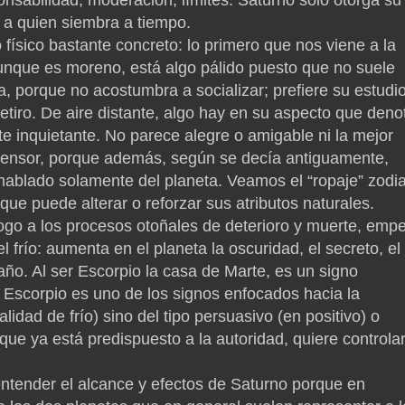
nsabilidad, moderación, límites. Saturno sólo otorga su
 a quien siembra a tiempo.
 físico bastante concreto: lo primero que nos viene a la
nque es moreno, está algo pálido puesto que no suele
día, porque no acostumbra a socializar; prefiere su estudio
 retiro. De aire distante, algo hay en su aspecto que deno
e inquietante. No parece alegre o amigable ni la mejor
ensor, porque además, según se decía antiguamente,
hablado solamente del planeta. Veamos el “ropaje” zodi
que puede alterar o reforzar sus atributos naturales.
logo a los procesos otoñales de deterioro y muerte, emp
 frío: aumenta en el planeta la oscuridad, el secreto, el
 daño. Al ser Escorpio la casa de Marte, es un signo
. Escorpio es uno de los signos enfocados hacia la
lidad de frío) sino del tipo persuasivo (en positivo) o
que ya está predispuesto a la autoridad, quiere controlar
ntender el alcance y efectos de Saturno porque en