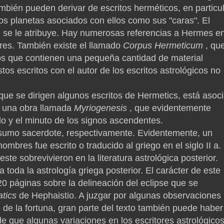
mbién pueden derivar de escritos herméticos, en particu
los planetas asociados con ellos como sus "caras".
El
se le atribuye.
Hay numerosas referencias a Hermes e
res.
También existe el llamado
Corpus Hermeticum
, qu
icos que contienen una pequeña cantidad de material
stos escritos con el autor de los escritos astrológicos no
que se dirigen algunos escritos de Hermetics, está asoc
y una obra llamada
Myriogenesis
, que evidentemente
o y el minuto de los signos ascendentes.
 sumo sacerdote, respectivamente.
Evidentemente, un
ombres fue escrito o traducido al griego en el siglo II a.
ste sobrevivieron en la literatura astrológica posterior.
 toda la astrología griega posterior.
El carácter de este
 20 páginas sobre la delineación del eclipse que se
tics
de Hephaistio.
A juzgar por algunas observaciones
 de la fortuna, gran parte del texto también puede haber
d de que algunas variaciones en los escritores astrológico