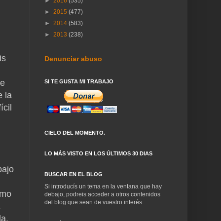
►
2016
(535)
►
2015
(477)
►
2014
(583)
►
2013
(238)
is
Denunciar abuso
de
SI TE GUSTA MI TRABAJO
 la
ícil
CIELO DEL MOMENTO.
LO MÁS VISTO EN LOS ÚLTIMOS 30 DIAS
bajo
BUSCAR EN EL BLOG
Si introducís un tema en la ventana que hay
imo
debajo, podreis acceder a otros contenidos
del blog que sean de vuestro interés.
a
la.