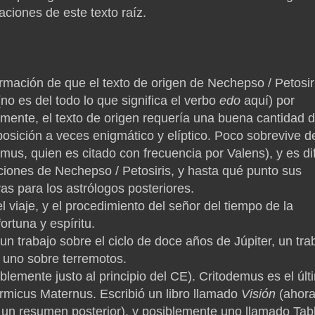
aciones de este texto raíz.
rmación de que el texto de origen de Nechepso / Petosir
no es del todo lo que significa el verbo
edo
aquí) por
mente, el texto de origen requería una buena cantidad 
osición a veces enigmático y elíptico.
Poco sobrevive de
us, quien es citado con frecuencia por Valens), y es dif
ciones de Nechepso / Petosiris, y hasta qué punto sus
vas para los astrólogos posteriores.
 viaje, y el procedimiento del señor del tiempo de la
ortuna y espíritu.
 un trabajo sobre el ciclo de doce años de Júpiter, un tra
 uno sobre terremotos.
blemente justo al principio del CE).
Critodemus es el últ
Firmicus Maternus.
Escribió un libro llamado
Visión
(ahor
 un resumen posterior), y posiblemente uno llamado Tab