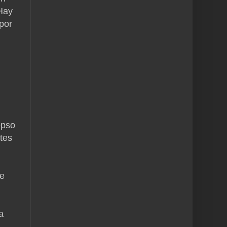
Hay
por
epso
tes
te
a