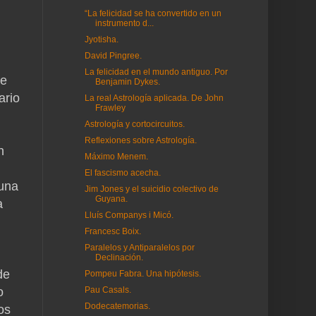
“La felicidad se ha convertido en un
instrumento d...
Jyotisha.
David Pingree.
La felicidad en el mundo antiguo. Por
se
Benjamin Dykes.
ario
La real Astrología aplicada. De John
Frawley
Astrología y cortocircuitos.
Reflexiones sobre Astrología.
n
Máximo Menem.
El fascismo acecha.
 una
Jim Jones y el suicidio colectivo de
Guyana.
a
Lluís Companys i Micó.
Francesc Boix.
Paralelos y Antiparalelos por
Declinación.
de
Pompeu Fabra. Una hipótesis.
o
Pau Casals.
Dodecatemorias.
os