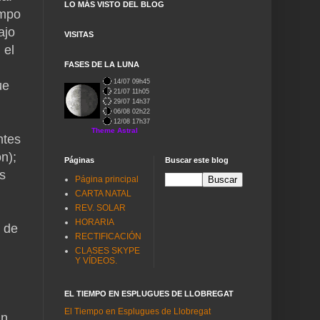
LO MÁS VISTO DEL BLOG
empo
ajo
VISITAS
 el
FASES DE LA LUNA
14/07 09h45
ue
21/07 11h05
29/07 14h37
06/08 02h22
12/08 17h37
Ephemerides
ntes
n);
Páginas
Buscar este blog
s
Página principal
CARTA NATAL
REV. SOLAR
HORARIA
o de
RECTIFICACIÓN
CLASES SKYPE
Y VÍDEOS.
EL TIEMPO EN ESPLUGUES DE LLOBREGAT
El Tiempo en Esplugues de Llobregat
un