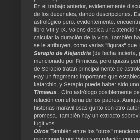
En el trabajo anterior, evidentemente discu
de los decenales, dando descripciones.
Es
astrológico pero, evidentemente, encuentra 
libro VIII y IX, Valens dedica una atenci
calcular la duración de la vida.
También hay
se le atribuyen, como varias "figuras" que 
Serapio de Alejandría
(de fecha incierta
mencionado por Firmicus, pero quizás per
de Serapio tratan principalmente de astrolog
Hay un fragmento importante que establece
katarchic, y Serapio puede haber sido uno 
Timaeus
.
Otro astrólogo posiblemente pe
relación con el tema de los padres.
Aunque
historias maravillosas (junto con otro aut
promesa.
También hay un extracto sobrevi
fugitivos.
Otros
También entre los "otros" mencion
mencionado por Valens en relación con una