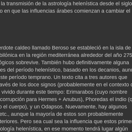
la transmisión de la astrología helenística desde el siglo 
to en que las influencias árabes comienzan a cambiar el
rdote caldeo llamado Beroso se estableció en la isla de
abilónica en la región mediterránea alrededor del año 27
ógicos sobrevive.
También hubo definitivamente alguna
tes del período helenístico, basado en los decanios, au
este período temprano.
Un texto cita a tres autores que
ravés de los doce signos (probablemente en el contexto 
 vivido durante este tiempo: Erimarabos (cuyo nombre
 corrupción para Hermes + Anubus), Phoredas el indio (
o el cuerpo), y un Odapsos.
Nuevamente, hay algunos
, etc., aunque la mayoría de estos son probablemente
eriores.
Pero sea cual sea la influencia que estos prime
trología helenística, en ese momento tendrá lugar algún