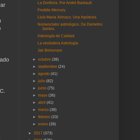
La Doriforia. Por André Barbault.
lar
Freddie Mercury.
Lluís María Xirinacs. Una hipótesis.
n
Nomenclator astrológico. De Demetrio
e
Santos.
Astrología de Calidad
La verdadera Astrología.
Jair Bolsonaro
iado
►
octubre
(38)
►
septiembre
(24)
►
agosto
(41)
►
julio
(82)
►
junio
(75)
 C.
►
mayo
(36)
►
abril
(41)
►
marzo
(38)
►
febrero
(33)
►
enero
(39)
►
2017
(373)
s