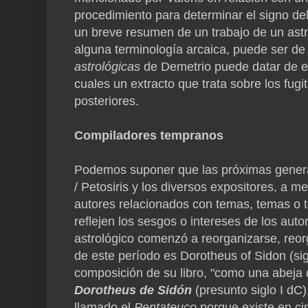
procedimiento para determinar el signo del
un breve resumen de un trabajo de un astró
alguna terminología arcaica, puede ser de
astrológicas
de Demetrio puede datar de e
cuales un extracto que trata sobre los fugi
posteriores.
Compiladores tempranos
Podemos suponer que las próximas genera
/ Petosiris y los diversos expositores, a 
autores relacionados con temas, temas o t
reflejen los sesgos o intereses de los auto
astrológico comenzó a reorganizarse, reor
de este período es Dorotheus of Sidon (sig
composición de su libro, "como una abeja 
Dorotheus de Sidón
(presunto siglo I dC)
llamado el
Pentateuco
porque existe en cin