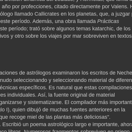
 año por profecciones, citado directamente por Valens.
logo llamado Callicrates en los planetas, que, a juzgar 
 este período.
Además, una obra llamada
Prácticas
ste período;
trató sobre algunos temas katarchic, de los
tivos y otro sobre los viajes por mar sobreviven en textos
ciones de astrólogos examinaron los escritos de Nech
menudo seleccionando y seleccionando material de diferen
écnicas específicos.
Es natural que estas compilaciones
res individuales.
Así, la fuente original de material
ganizarse y sistematizarse.
El compilador más importan
lo I), quien dibujó de muchas fuentes anteriores en la
que recoge miel de las plantas más deliciosas".
.
Escribió un poema astrológico largo e importante, ahor
co libros.
Numerosos fragmentos sobreviven en griego,