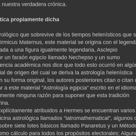
nuestra verdadera crónica.
stica propiamente dicha
trológico que sobrevive de los tiempos helenísticos que 
rmicus Maternus, este material se origina con el legend
ada a una figura igualmente legendaria, Asclepio
por un faraón egipcio llamado Nechepso y un sumo
encia académica nos dice que todo esto ocurrió en algú
al de origen del cual se deriva la astrología helenística
 su forma original, los autores posteriores citan o citan
r a este material "Astrología egipcia" escrito en el idiom
mente ninguna razón para suponer que esta tradición
rina.
 explícitamente atribuidos a Hermes se encuentran varios
icina astrológica llamados "iatromathematical", algunos 
sobre siete lotes básicos llamado Panaretus y un Métod
mo cálculo para todos los propósitos electorales;
Algun