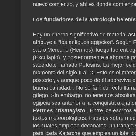
nuevo comienzo, y ahí es donde comienza 
Los fundadores de la astrología helení
Hay un cuerpo significativo de material as
atribuye a "los antiguos egipcios".
Según Fi
sabio Mercurio (Hermes);
luego fue entreg
(Esculapio), y posteriormente elaborada 
sacerdote llamado Petosiris.
La mejor evid
momento del siglo II a. C. Este es el materi
posterior, y aunque poco de él sobrevive en
buena cantidad. .
No sería incorrecto llama
griego.
Sin embargo, no tenemos absoluta
egipcia sea anterior a la conquista alejand
Hermes Trismegisto
.
Entre los escritos
textos meteorológicos, trabajos sobre med
los cuales emplean decanatos, un trabajo 
para cada Katarche que emplea un lote -co