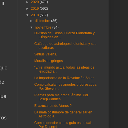
►
2020
(471)
II
►
2019
(592)
▼
2018
(517)
►
diciembre
(36)
▼
noviembre
(34)
División de Casas, Fuerza Planetaria y
Cúspides en...
Catálogo de astrólogos helenistas y sus
escrituras
5
Vettius Valens.
Moralistas griegos.
nque
"En el mundo actual todas las ideas de
felicidad a...
La importancia de la Revolución Solar.
de
Como calcular los ángulos progresados.
Por Steven ...
Plantas para mejorar el ánimo. Por
que
Josep Pàmies
El azúcar es de Venus ?
La mala costumbre de generalizar en
Astrología.
ros
Como conectar con tu guia espiritual.
Por Deseret ...