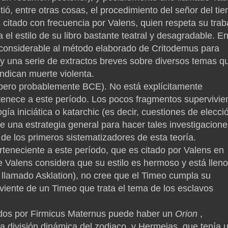
tió, entre otras cosas, el procedimiento del señor del ti
 citado con frecuencia por Valens, quien respeta su trab
el estilo de su libro bastante teatral y desagradable.
En
ón considerable al método elaborado de Critodemus para
 una serie de extractos breves sobre diversos temas q
indican muerte violenta.
, pero probablemente BCE).
No está explícitamente
tenece a este período.
Los pocos fragmentos supervivie
ía iniciática o katarchic (es decir, cuestiones de elecció
 una estrategia general para hacer tales investigacione
de los primeros sistematizadores de esta teoría.
rteneciente a este período, que es citado por Valens en
 Valens considera que su estilo es hermoso y está llen
or llamado Asklation), no cree que el Timeo cumpla su
viente de un Timeo que trata el tema de los esclavos
ados por Firmicus Maternus puede haber un
Orion
,
 división dinámica del zodiaco, y Hermeias, que tenía 