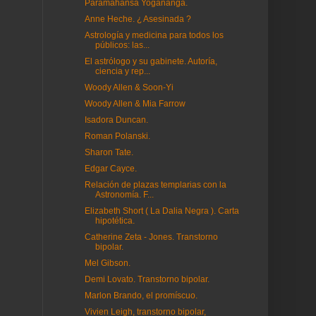
Paramahansa Yogananga.
Anne Heche. ¿ Asesinada ?
Astrología y medicina para todos los
públicos: las...
El astrólogo y su gabinete. Autoría,
ciencia y rep...
Woody Allen & Soon-Yi
Woody Allen & Mia Farrow
Isadora Duncan.
Roman Polanski.
Sharon Tate.
Edgar Cayce.
Relación de plazas templarias con la
Astronomía. F...
Elizabeth Short ( La Dalia Negra ). Carta
hipotética.
Catherine Zeta - Jones. Transtorno
bipolar.
Mel Gibson.
Demi Lovato. Transtorno bipolar.
Marlon Brando, el promíscuo.
Vivien Leigh, transtorno bipolar,