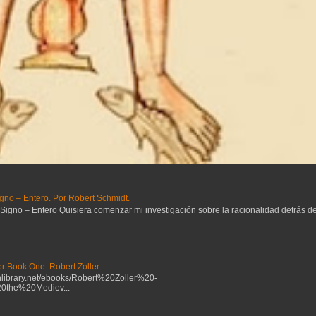
gno – Entero. Por Robert Schmidt.
no – Entero Quisiera comenzar mi investigación sobre la racionalidad detrás del 
r Book One. Robert Zoller.
ibrary.net/ebooks/Robert%20Zoller%20-
the%20Mediev...