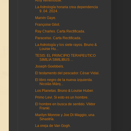
Amy Winehouse.
La Astrología horaria crea dependencia
9. 04. 2024.
Marvin Gaye.
Françoise Gilot.
Ray Charles. Carta Rectificada.
Paracelso. Carta Rectificada.
La Astrología y los siete rayos. Bruno &
Louise Hu...
TESIS: EL PRINCIPIO TERAPEUTICO
SIMILIA SIMILIBUS ...
Joseph Goebbels.
El testamento del pescador. César Vidal.
El libro negro de la nueva izquierda.
Nicolás Márq...
Los Planetas. Bruno & Louise Huber.
Primo Levi. Si esto es un hombre.
El hombre en busca de sentido. Viktor
Frankl.
Marilyn Monroe y Joe Di Maggio, una
Sinastría.
La oreja de Van Gogh.