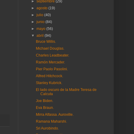
►
septiembre
(29)
►
agosto
(19)
►
julio
(40)
►
junio
(84)
►
mayo
(56)
▼
abril
(94)
Bruce Willis.
Michael Douglas.
Charles Leadbeater.
Ramón Mercader.
Pier Paolo Pasolini.
Alfred Hitchcock.
Stanley Kubrick.
El lado oscuro de la Madre Teresa de
Calcuta
Joe Biden.
Eva Braun.
Mirra Alfassa. Auroville.
Ramana Maharshi.
Sri Aurobindo.