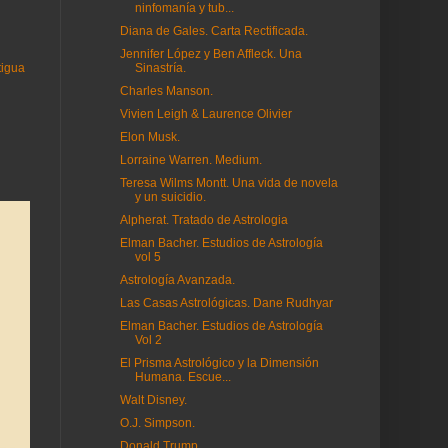
ninfomanía y tub...
Diana de Gales. Carta Rectificada.
Jennifer López y Ben Affleck. Una
Sinastría.
tigua
Charles Manson.
Vivien Leigh & Laurence Olivier
Elon Musk.
Lorraine Warren. Medium.
Teresa Wilms Montt. Una vida de novela
y un suicidio.
Alpherat. Tratado de Astrologia
Elman Bacher. Estudios de Astrología
vol 5
Astrología Avanzada.
Las Casas Astrológicas. Dane Rudhyar
Elman Bacher. Estudios de Astrología
Vol 2
El Prisma Astrológico y la Dimensión
Humana. Escue...
Walt Disney.
O.J. Simpson.
Donald Trump.