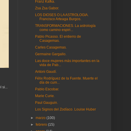
Franz Kafka.
Zsa Zsa Gabor.
LOS DIOSES O LA ASTROLOGIA.
Francisco Arteaga Burgos.
TRANSFORMACIONES. La astrología
como camino espiri...
Pablo Picasso. El entierro de
Casagemas.
Carles Casagemas.
Germaine Gargallo.
Las doce mujeres más importantes en la
vida de Pab...
Antoni Gaudí.
Félix Rodríguez de la Fuente. Muerte el
día de cum...
si...
Pablo Escobar.
Marie Curie.
Paul Gauguin.
Los Signos del Zodíaco. Louise Huber
►
marzo
(100)
►
febrero
(15)