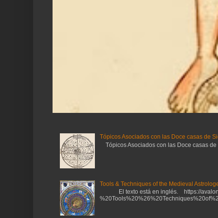
Tópicos Asociados con las Doce casas de Si
Tópicos Asociados con las Doce casas de Sig
Tools & Techniques of the Medieval Astrologe
El texto está en inglés. https://avalonl
%20Tools%20%26%20Techniques%20of%20