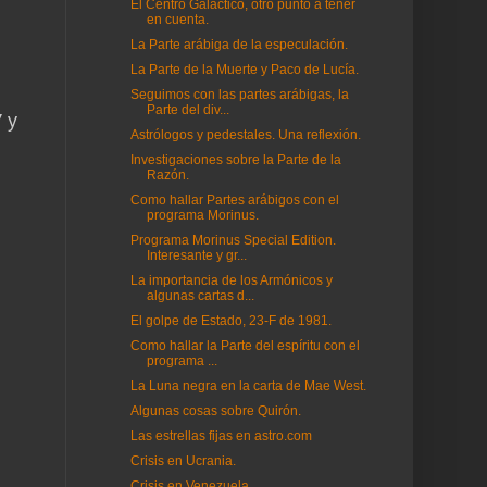
El Centro Galáctico, otro punto a tener
en cuenta.
La Parte arábiga de la especulación.
La Parte de la Muerte y Paco de Lucía.
Seguimos con las partes arábigas, la
Parte del div...
 y
Astrólogos y pedestales. Una reflexión.
Investigaciones sobre la Parte de la
Razón.
Como hallar Partes arábigos con el
programa Morinus.
Programa Morinus Special Edition.
Interesante y gr...
La importancia de los Armónicos y
algunas cartas d...
El golpe de Estado, 23-F de 1981.
Como hallar la Parte del espíritu con el
programa ...
La Luna negra en la carta de Mae West.
Algunas cosas sobre Quirón.
Las estrellas fijas en astro.com
Crisis en Ucrania.
Crisis en Venezuela.