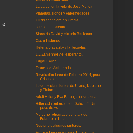
La cárcel en la vida de José Mújica.
Planetas, signos y enfermedades.
Crisis financiera en Grecia.
 el
Teresa de Calcuta
Sinastría David y Victoria Beckham
Oscar Pistorius.
Helena Blavatsky y la Teosofía.
L.L.Zamenhof y el esperanto.
Edgar Cayce.
Francisco Marhuenda.
Revolución lunar de Febrero 2014, para
Cristina de...
Los descubrimientos de Urano, Neptuno
y Plutón.
Adolf Hitler y Eva Braun, una sinastría.
Hitler está enterrado en Galicia ?. Un
poco de Ast...
Mercurio retrógrado del dia 7 de
Febrero al 1 de ...
Neptuno y algunos pintores.
Astrocartografía y viajes. Un ejercicio.