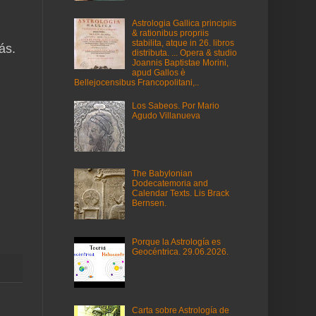
Astrologia Gallica principiis
& rationibus propriis
stabilita, atque in 26. libros
ás.
distributa. ... Opera & studio
Joannis Baptistae Morini,
apud Gallos è
Bellejocensibus Francopolitani,..
Los Sabeos. Por Mario
Agudo Villanueva
The Babylonian
Dodecatemoria and
Calendar Texts. Lis Brack
Bernsen.
Porque la Astrología es
Geocéntrica. 29.06.2026.
Carta sobre Astrología de