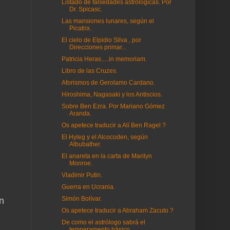
Listado de falsedades astrológicas. Por
Dr. Spicasc.
Las mansiones lunares, según el
Picatrix.
El cielo de Elpidio Silva , por
Direcciones primar...
Patricia Heras.....in memoriam.
Libro de las Cruzes.
Aforismos de Gerolamo Cardano.
Hiroshima, Nagasaki y los Antiscios.
Sobre Ben Ezra. Por Mariano Gómez
Aranda.
Os apetece traducir a Alí Ben Ragel ?
El Hyleg y el Alcocoden, según
Albubather.
El anareta en la carta de Marilyn
Monroe.
Vladimir Putin.
Guerra en Ucrania.
Simón Bolívar.
n
Os apetece traducir a Abraham Zacuto ?
De como el astrólogo sabrá el
temperamento básico....