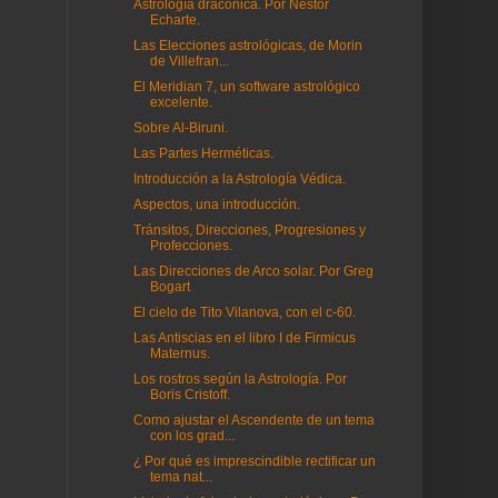
Astrología dracónica. Por Néstor
Echarte.
Las Elecciones astrológicas, de Morin
de Villefran...
El Meridian 7, un software astrológico
excelente.
Sobre Al-Biruni.
Las Partes Herméticas.
Introducción a la Astrología Védica.
Aspectos, una introducción.
Tránsitos, Direcciones, Progresiones y
Profecciones.
Las Direcciones de Arco solar. Por Greg
Bogart
El cielo de Tito Vilanova, con el c-60.
Las Antiscias en el libro I de Firmicus
Maternus.
Los rostros según la Astrología. Por
Boris Cristoff.
Como ajustar el Ascendente de un tema
con los grad...
¿ Por qué es imprescindible rectificar un
tema nat...