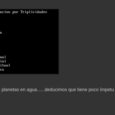
 planetas en agua......deducimos que tiene poco ímpetu