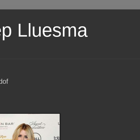
ep Lluesma
dof