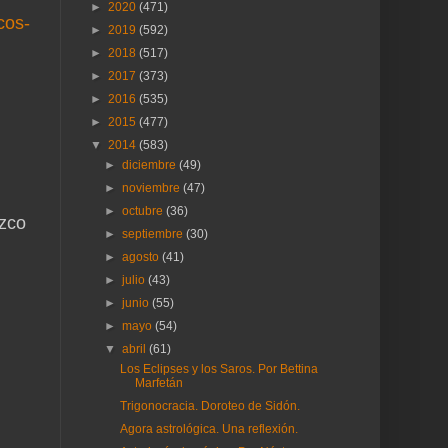
►
2020
(471)
cos-
►
2019
(592)
►
2018
(517)
►
2017
(373)
►
2016
(535)
►
2015
(477)
▼
2014
(583)
►
diciembre
(49)
►
noviembre
(47)
►
octubre
(36)
ozco
►
septiembre
(30)
►
agosto
(41)
►
julio
(43)
►
junio
(55)
►
mayo
(54)
▼
abril
(61)
Los Eclipses y los Saros. Por Bettina
Marfetán
Trigonocracia. Doroteo de Sidón.
Agora astrológica. Una reflexión.