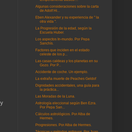
Algunas consideraciones sobre la carta
de Adolf Hi...
Eben Alexander y su experiencia de " la
otra vida ".
La Progresión de la edad, según la
Escuela Huber.
Los aspectos In-mundo. Por Pepa
Sanchís.
Factores que inciden en el estado
celeste de los p...
Las casas caldeas y los planetas en su
Gozo. Por P...
Accidente de coche. Un ejemplo.
La extraña muerte de Peaches Geldof
Dignidades accidentales, una guía para
la práctica...
Las Moradas de la Luna.
 y
Astrología eleccional según Ben Ezra.
Por Pepa San...
Cálculos astrológicos. Por Alba de
Hermes.
Progresiones. Por Alba de Hermes.
Técnicas y métodos antiguos. Por Juan