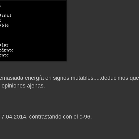
demasiada energía en signos mutables.....deducimos que
 opiniones ajenas.
 7.04.2014, contrastando con el c-96.