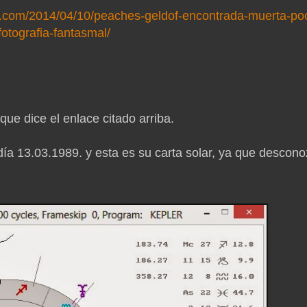
ss.com/2014/04/10/peaches-geldof-encontrada-muerta-po
otografia-fantasmal/
que dice el enlace citado arriba.
ía 13.03.1989. y esta es su carta solar, ya que descon