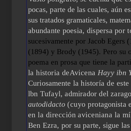
pocas, parte de las cuales, aún e
sus tratados gramaticales, matemá
abundante poesia, dispersa por 
sucesivamente por
Jacob Egers
(
(1894) y Brody (1945). Pero su 
poema
en
prosa que tiene
la part
la historia deAvicena
Hayy
ibn 
Curiosamente la
historía de est
lbn Tufayl, admirador del zara
autodidacto
(cuyo pro
tagonista 
en la dirección aviceniana la m
Ben
Ezra, por su parte, sigue l
as