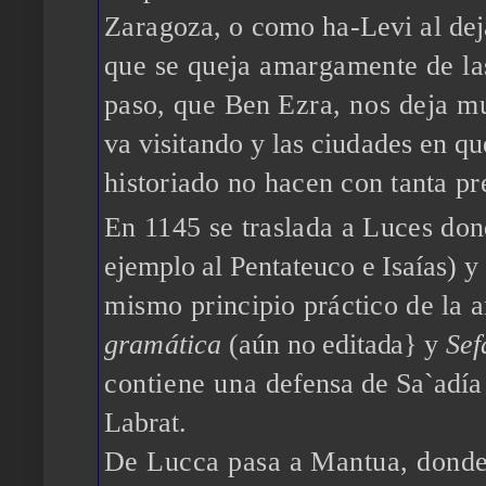
Zara
goza, o como ha-Levi al dej
que se queja amargamente de l
paso,
que
Ben
Ezra, nos deja 
va visitando y las ciudades en q
historiado no hacen con tanta pr
En 1145 se traslada a Luces don
ejemplo al Pentateuco e Isaías)
y
mismo
principio práctico de la 
gramática
(aún no editada} y
Sef
contiene una
defensa de Sa`adía 
Labrat.
De Lucca pasa a Mantua, dond