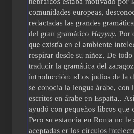
hebráicos estaba motivado por 
comunidades europeas, descono
redactadas las grandes gramática
del gran gramático
Hayy
uy
.
Por 
que existía
en el ambiente intel
respirar desde su niñez. De todo
traducir la gramá
tica del zarago
introducción: «Los judíos de la 
se conocía la lengua árabe,
con l
escritos
en árabe en España.. As
ayudó con pequeños libros que
Pero su estancia en Roma no le 
aceptadas
er
los círculos intelec
t