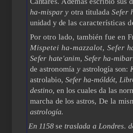
Canta
res. Además escribió sus 
ha-mispar
y
otra titulada
Sefer
unidad y de
las características
Por
otro lado, también fue en
M
is
petei ha-mazzal
ot
,
Se
f
er
h
Se
f
er
ha­
te'anim, Sefer ha-mibar
de astronomía
y
astrología son:
astrolabio,
Sefer ha-móldót, Lib
destino,
en los cuales da las nor
marcha de los astros,
De la mism
astrología.
En 1158
se
traslada a Londres. 