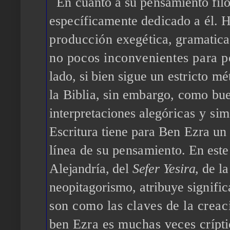
En cuanto a su pensamiento fil
específicamente dedicado a él.
H
producción
exegética, gramatical
no pocos inconvenientes para 
lado, si bien
sigue un estricto mé
la Biblia, sin embargo, como bu
interpretaciones aleg
óricas y si
Escritura tiene para
Ben
Ezra un 
línea de su pensamiento
. En este
Alejandría, del
Sefer Yesira,
de l
neopitagorismo, atribuye
signifi
son como las claves de la creaci
ben
Ezra es muchas veces
crípt