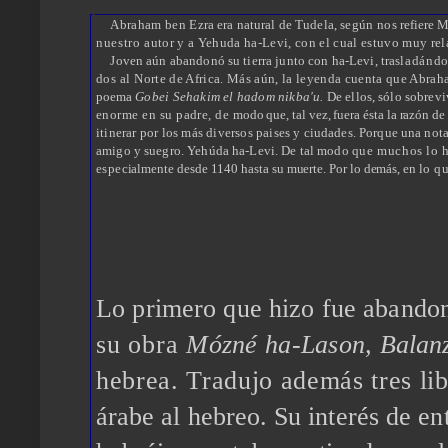
Abraham ben
Ezra era natural de
Tudela,
según nos
refiere
M
nuestro
autor y a Yehuda ha-Levi, con el cual estuvo muy rela
Joven aún abandonó su tierra junto con ha-Levi, tras
ladándo
dos al
Norte de Africa. Más aún, la leyenda cuenta que Abrah
poema
Gobe
i
Sehakim el hadom nikba'u.
De ellos, sólo sobrev
enorme en su padre, de
modo que, tal vez, fuera ésta la razón de 
itinerar por los más diversos paises
y ciudades. Porque una nota
amigo y suegro. Yehúda ha-Levi. De tal modo
que muchos lo 
espe
cialmente desde 1140 hasta su muerte. Por lo demás, en
lo qu
Lo primero que hizo fue abandon
su obra
Mózné ha-La
so
n,
Balan
hebrea. Tradujo además tres li
árabe al hebreo. Su interés
de en