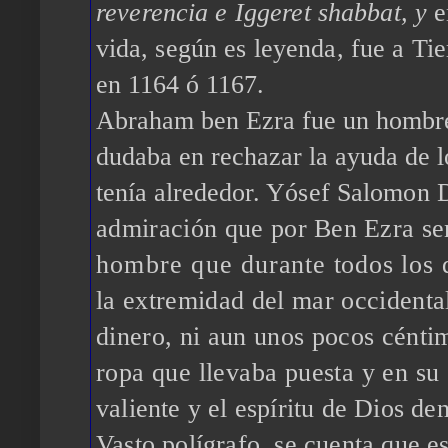
reverencia
e I
ggeret
sh
abbat, y
e
vida,
según es leyenda, fue a Ti
en 1164 ó 1167.
Abraham ben
Ezra fue un hombre
dudaba en rechazar la ayuda
de l
tenía
alrededor. Yósef
Salomon
admiración que por
Ben
Ezra se
hombre que
durante todos los 
la extremidad del mar occidenta
dinero, ni aun unos pocos cénti
ropa que llevaba puesta y en su
valiente y el espíritu de Dios den
Vasto polígrafo, se cuenta que e