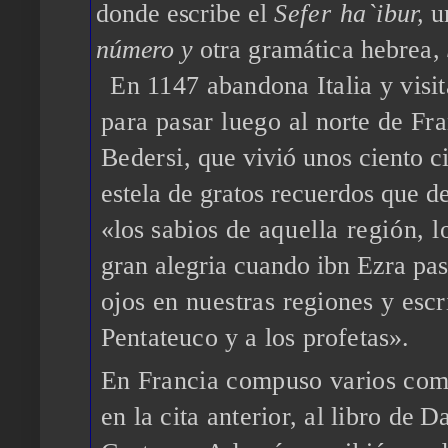
donde escribe el
Sefer
ha­
`ibur,
u
número y
otra gramática hebrea,
En 1147 abandona Italia y visi
para pasar luego al
norte
de Fra
Bedersi,
que vivió
unos
ciento c
estela de gratos recuerdos que d
«los
sabios de
aquella región, 
gran alegria cuando ibn Ezra pa
ojos en nuestras
regiones y escr
Pentateuco y a los profetas».
En Francia compuso varios come
en la cita anterior, al libro
de Da