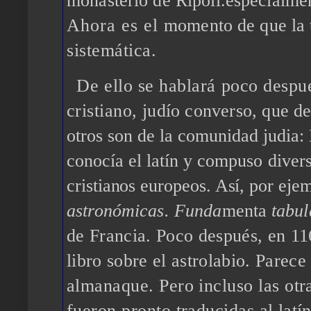
monasterio de Ripoll.especialme
Ahora es el
momento de que la t
sistemática.
De ello se hablará poco desp
cristiano,
judío converso, que d
otros son de la comunidad judia:
conocía el latín y
compuso diversa
cristianos europeos. Así, por eje
astronómicas. Funda
menta
tabu
de Francia. Poco después, en 1
libro sobre el astrolabio. Parec
almanaque. Pero incluso las otr
fueron pronto traducidas al
latí