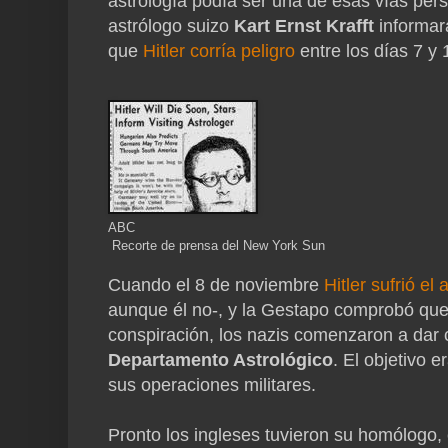
astrología podía ser una de esas vías per
astrólogo suizo
Kart Ernst Krafft
informar
que
Hitler corría peligro
entre los días 7 y
ABC
Recorte de prensa del New York Sun
Cuando el 8 de noviembre
Hitler sufrió e
aunque él no-, y la Gestapo comprobó que
conspiración, los nazis comenzaron a dar c
Departamento Astrológico
. El objetivo 
sus operaciones militares.
Pronto los ingleses tuvieron su homólogo,