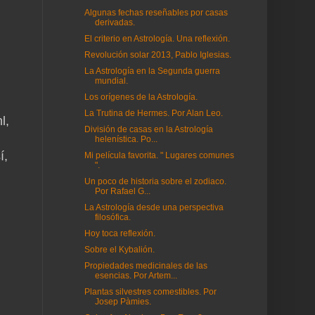
Algunas fechas reseñables por casas
derivadas.
El criterio en Astrología. Una reflexión.
Revolución solar 2013, Pablo Iglesias.
La Astrología en la Segunda guerra
mundial.
Los orígenes de la Astrología.
La Trutina de Hermes. Por Alan Leo.
l,
División de casas en la Astrología
helenística. Po...
í,
Mi película favorita. " Lugares comunes
".
Un poco de historia sobre el zodiaco.
Por Rafael G...
La Astrología desde una perspectiva
filosófica.
Hoy toca reflexión.
Sobre el Kybalión.
Propiedades medicinales de las
esencias. Por Artem...
Plantas silvestres comestibles. Por
Josep Pàmies.