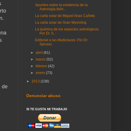
s
Apuntes sobre la existencia de la
Astrología ibéri...
rto
La carta solar de Miguel Arias Cañete.
n.
La carta solar de Gran Wyoming.
La química de los aspectos astrológicos.
una
Por Dr. S...
s
Editorial a las Multiclaves. Por Dr.
Spicasc.
►
abril
(61)
►
marzo
(52)
►
febrero
(42)
►
enero
(73)
►
2013
(238)
n de
Denunciar abuso
SI TE GUSTA MI TRABAJO