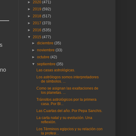
►
2020
(471)
►
2019
(592)
►
2018
(517)
►
2017
(373)
►
2016
(535)
▼
2015
(477)
►
diciembre
(35)
s
►
noviembre
(33)
►
octubre
(42)
▼
septiembre
(35)
gno
Las casas astrológicas.
Los astrólogos somos interpretadores
de símbolos. ...
Como se asignan las exaltaciones de
los planetas. ...
Tránsitos astrológicos por la primera
casa. Por Bl...
Las Cuartas del año. Por Pepa Sanchis.
La carta natal y su evolución. Una
reflexión.
Los Términos egipcios y su relación con
la profesi...