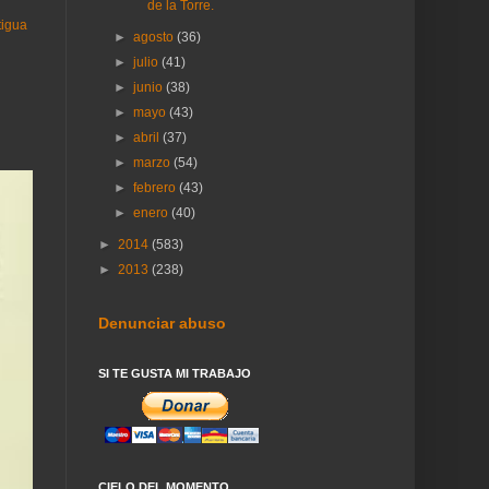
de la Torre.
tigua
►
agosto
(36)
►
julio
(41)
►
junio
(38)
►
mayo
(43)
►
abril
(37)
►
marzo
(54)
►
febrero
(43)
►
enero
(40)
►
2014
(583)
►
2013
(238)
Denunciar abuso
SI TE GUSTA MI TRABAJO
CIELO DEL MOMENTO.