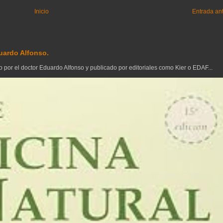
Inicio
Entrada an
uardo Alfonso.
 por el doctor Eduardo Alfonso y publicado por editoriales como Kier o EDAF...