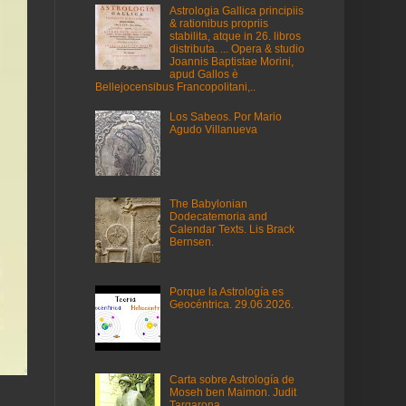
Astrologia Gallica principiis
& rationibus propriis
stabilita, atque in 26. libros
distributa. ... Opera & studio
Joannis Baptistae Morini,
apud Gallos è
Bellejocensibus Francopolitani,..
Los Sabeos. Por Mario
Agudo Villanueva
The Babylonian
Dodecatemoria and
Calendar Texts. Lis Brack
Bernsen.
Porque la Astrología es
Geocéntrica. 29.06.2026.
Carta sobre Astrología de
Moseh ben Maimon. Judit
Targarona.