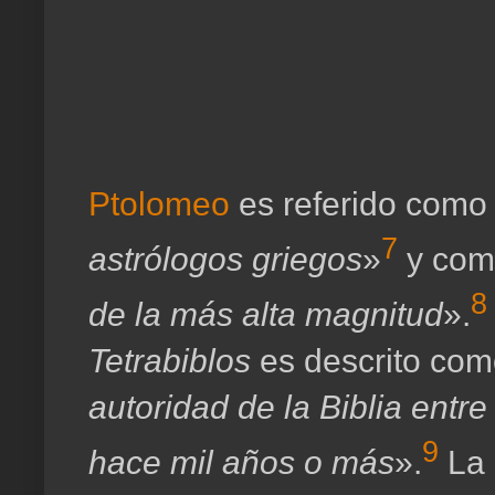
Ptolomeo
es referido como
7
astrólogos griegos
»
​ y co
8
de la más alta magnitud
».
Tetrabiblos
es descrito com
autoridad de la Biblia entre
9
hace mil años o más
».
​ L