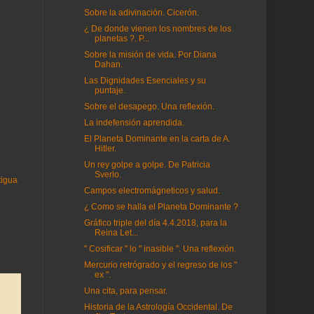
Sobre la adivinación. Cicerón.
¿ De donde vienen los nombres de los
planetas ?. P...
Sobre la misión de vida. Por Diana
Dahan.
Las Dignidades Esenciales y su
puntaje.
Sobre el desapego. Una reflexión.
La indefensión aprendida.
El Planeta Dominante en la carta de A.
Hitler.
Un rey golpe a golpe. De Patricia
Sverlo.
tigua
Campos electromágneticos y salud.
¿ Como se halla el Planeta Dominante ?
Gráfico triple del día 4.4.2018, para la
Reina Let...
" Cosificar " lo " inasible ". Una reflexión.
Mercurio retrógrado y el regreso de los "
ex ".
Una cita, para pensar.
Historia de la Astrología Occidental. De