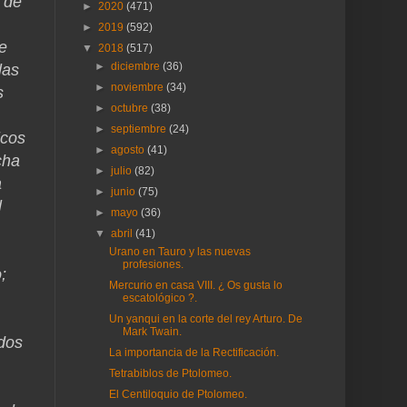
n de
►
2020
(471)
►
2019
(592)
ue
▼
2018
(517)
►
diciembre
(36)
las
►
noviembre
(34)
s
►
octubre
(38)
►
septiembre
(24)
icos
►
agosto
(41)
cha
►
julio
(82)
a
►
junio
(75)
l
►
mayo
(36)
▼
abril
(41)
Urano en Tauro y las nuevas
profesiones.
;
Mercurio en casa VIII. ¿ Os gusta lo
escatológico ?.
Un yanqui en la corte del rey Arturo. De
Mark Twain.
 dos
La importancia de la Rectificación.
Tetrabiblos de Ptolomeo.
El Centiloquio de Ptolomeo.