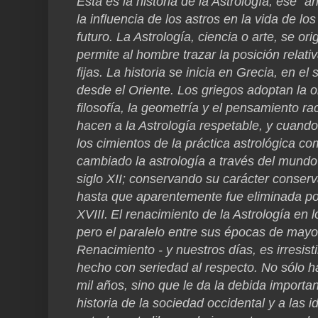
Esta es la historia de la Astrología, ese 
la influencia de los astros en la vida de lo
futuro. La Astrología, ciencia o arte, se 
permite al hombre trazar la posición relativ
fijas. La historia se inicia en Grecia, en el
desde el Oriente. Los griegos adoptan la 
filosofía, la geometría y el pensamiento rac
hacen a la Astrología respetable, y cuando T
los cimientos de la práctica astrológica 
cambiado la astrología a través del mundo 
siglo XII; conservando su carácter conserv
hasta que aparentemente fue eliminada por e
XVIII.
El renacimiento de la Astrología en l
pero el paralelo entre sus épocas de mayor
Renacimiento - y nuestros días, es irresisti
hecho con seriedad al respecto. No sólo hac
mil años, sino que le da la debida importan
historia de la sociedad occidental y a las 