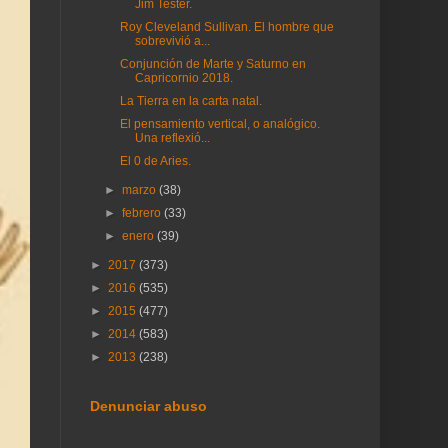
Jim Tester.
Roy Cleveland Sullivan. El hombre que
sobrevivió a...
Conjunción de Marte y Saturno en
Capricornio 2018.
La Tierra en la carta natal.
El pensamiento vertical, o analógico.
Una reflexió...
El 0 de Aries.
►
marzo
(38)
►
febrero
(33)
►
enero
(39)
►
2017
(373)
►
2016
(535)
►
2015
(477)
►
2014
(583)
►
2013
(238)
Denunciar abuso