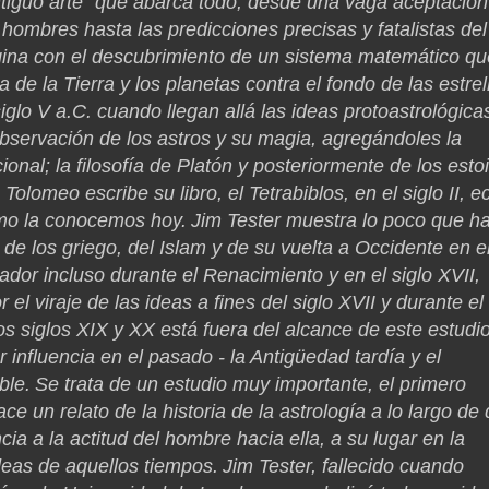
"antiguo arte" que abarca todo, desde una vaga aceptació
s hombres hasta las predicciones precisas y fatalistas del
origina con el descubrimiento de un sistema matemático q
a de la Tierra y los planetas contra el fondo de las estrel
 siglo V a.C. cuando llegan allá las ideas protoastrológica
observación de los astros y su magia, agregándoles la
ional; la filosofía de Platón y posteriormente de los esto
olomeo escribe su libro, el Tetrabiblos, en el siglo II, e
como la conocemos hoy.
Jim Tester muestra lo poco que h
de los griego, del Islam y de su vuelta a Occidente en e
ador incluso durante el Renacimiento y en el siglo XVII,
l viraje de las ideas a fines del siglo XVII y durante el
os siglos XIX y XX está fuera del alcance de este estudio
 influencia en el pasado - la Antigüedad tardía y el
ble.
Se trata de un estudio muy importante, el primero
e un relato de la historia de la astrología a lo largo de
cia a la actitud del hombre hacia ella, a su lugar en la
ideas de aquellos tiempos.
Jim Tester, fallecido cuando