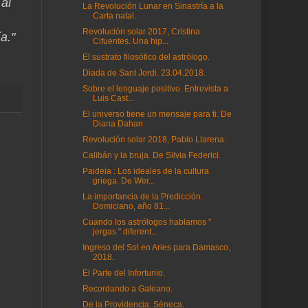
 al
La Revolución Lunar en Sinastría a la
Carta natal.
Revolución solar 2017, Cristina
ía."
Cifuentes. Una hip...
El sustrato filosófico del astrólogo.
Diada de Sant Jordi. 23.04.2018.
Sobre el lenguaje positivo. Entrevista a
Luis Cast...
El universo tiene un mensaje para ti. De
Diana Dahan
Revolución solar 2018, Pablo Llarena.
Calibán y la bruja. De Silvia Federici.
Paideia : Los ideales de la cultura
griega. De Wer...
La importancia de la Predicción.
Domiciano, año 81...
Cuando los astrólogos hablamos "
jergas " diferent...
Ingreso del Sol en Aries para Damasco,
2018.
El Parte del Infortunio.
Recordando a Galeano.
De la Providencia. Séneca.