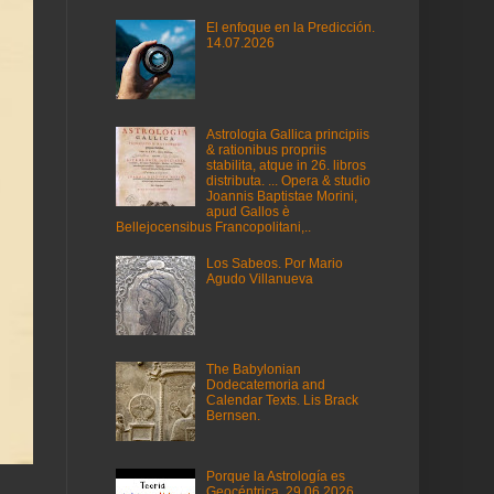
El enfoque en la Predicción.
14.07.2026
Astrologia Gallica principiis
& rationibus propriis
stabilita, atque in 26. libros
distributa. ... Opera & studio
Joannis Baptistae Morini,
apud Gallos è
Bellejocensibus Francopolitani,..
Los Sabeos. Por Mario
Agudo Villanueva
The Babylonian
Dodecatemoria and
Calendar Texts. Lis Brack
Bernsen.
Porque la Astrología es
Geocéntrica. 29.06.2026.