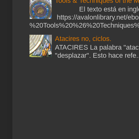
Tools & Techniques of the M
El texto está en ingl
https://avalonlibrary.net/
%20Tools%20%26%20Techniques%2
Atacires no, ciclos.
ATACIRES La palabra "atacir
"desplazar". Esto hace refe..