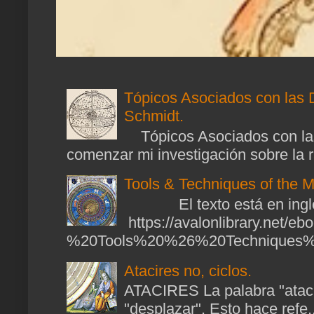
Tópicos Asociados con las 
Schmidt.
Tópicos Asociados con las
comenzar mi investigación sobre la ra
Tools & Techniques of the M
El texto está en ingl
https://avalonlibrary.net/
%20Tools%20%26%20Techniques%2
Atacires no, ciclos.
ATACIRES La palabra "atacir
"desplazar". Esto hace refe..