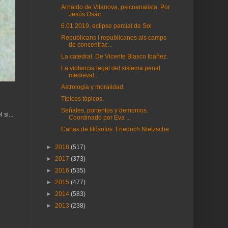
Arnaldo de Vilanova, psicoanalista. Por
Jesús Osác...
6.01.2019, eclipse parcial de Sol
Republicans i republicanes als camps
de concentrac...
La catedral. De Vicente Blasco Ibañez.
La violencia legal del sistema penal
medieval...
Astrología y moralidad.
Típicos tópicos.
Señales, portentos y demonios.
si...
Coordinado por Eva ...
Cartas de filósofos. Friedrich Nietzsche.
►
2018
(517)
►
2017
(373)
►
2016
(535)
►
2015
(477)
►
2014
(583)
►
2013
(238)