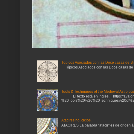
Tópicos Asociados con las Doce casas de Si
Tópicos Asociados con las Doce casas de Sig
Tools & Techniques of the Medieval Astrologe
El texto está en inglés. https://avalonl
%20Tools%20%26%20Techniques%20of%20
Atacires no, ciclos.
ATACIRES La palabra "atacir" es de origen ára