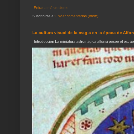
Entrada más reciente
Suscribirse a:
Enviar comentarios (Atom)
La cultura visual de la magia en la época de Alfon
Introducción La miniatura astromágica alfonsí posee el extraord