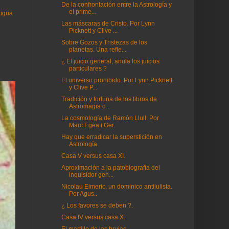
De la confrontación entre la Astrología y
el prime...
tigua
Las máscaras de Cristo. Por Lynn
Picknett y Clive ...
Sobre Gozos y Tristezas de los
planetas. Una refle...
¿ El juicio general, anula los juicios
particulares ?
El universo prohibido. Por Lynn Picknett
y Clive P...
Tradición y fortuna de los libros de
Astromagia d...
La cosmología de Ramón Llull. Por
Marc Egea i Ger.
Hay que erradicar la superstición en
Astrología.
Casa V versus casa XI.
Aproximación a la patobiografía del
inquisidor gen...
Nicolau Eimeric, un dominico antilulista.
Por Agus...
¿ Los favores se deben ?.
Casa IV versus casa X.