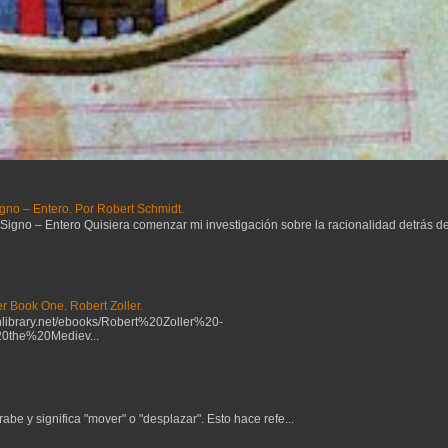
gno – Entero. Por Robert Schmidt.
no – Entero Quisiera comenzar mi investigación sobre la racionalidad detrás del 
r Book One. Robert Zoller.
ibrary.net/ebooks/Robert%20Zoller%20-
the%20Mediev...
be y significa "mover" o "desplazar". Esto hace refe...