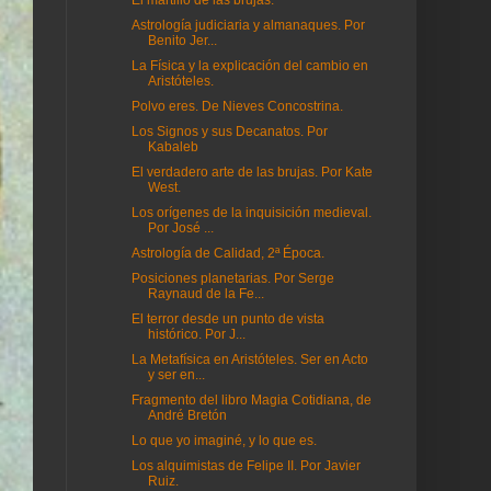
El martillo de las brujas.
Astrología judiciaria y almanaques. Por
Benito Jer...
La Física y la explicación del cambio en
Aristóteles.
Polvo eres. De Nieves Concostrina.
Los Signos y sus Decanatos. Por
Kabaleb
El verdadero arte de las brujas. Por Kate
West.
Los orígenes de la inquisición medieval.
Por José ...
Astrología de Calidad, 2ª Época.
Posiciones planetarias. Por Serge
Raynaud de la Fe...
El terror desde un punto de vista
histórico. Por J...
La Metafísica en Aristóteles. Ser en Acto
y ser en...
Fragmento del libro Magia Cotidiana, de
André Bretón
Lo que yo imaginé, y lo que es.
Los alquimistas de Felipe II. Por Javier
Ruiz.