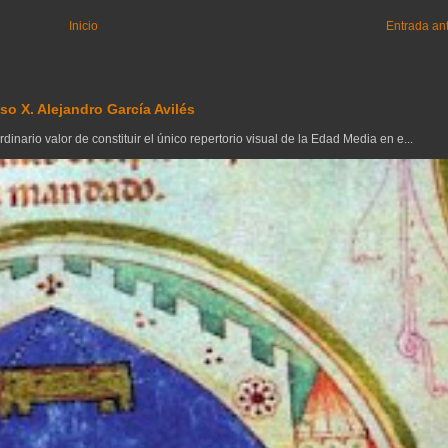
Inicio
Entrada an
so X. Alejandro García Avilés
inario valor de constituir el único repertorio visual de la Edad Media en e...