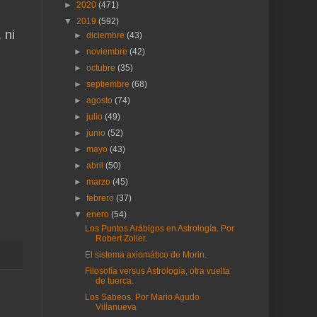
►
2020
(471)
▼
2019
(592)
 ni
►
diciembre
(43)
►
noviembre
(42)
►
octubre
(35)
►
septiembre
(68)
►
agosto
(74)
►
julio
(49)
►
junio
(52)
►
mayo
(43)
►
abril
(50)
►
marzo
(45)
►
febrero
(37)
▼
enero
(54)
Los Puntos Arábigos en Astrología. Por
Robert Zoller.
El sistema axiomático de Morin.
Filosofía versus Astrología, otra vuelta
de tuerca.
Los Sabeos. Por Mario Agudo
Villanueva