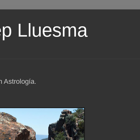
ep Lluesma
n Astrología.