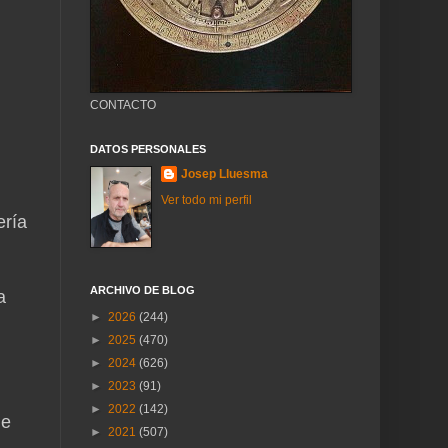
CONTACTO
DATOS PERSONALES
Josep Lluesma
Ver todo mi perfil
ería
ARCHIVO DE BLOG
a
►
2026
(244)
►
2025
(470)
►
2024
(626)
►
2023
(91)
►
2022
(142)
ue
►
2021
(507)