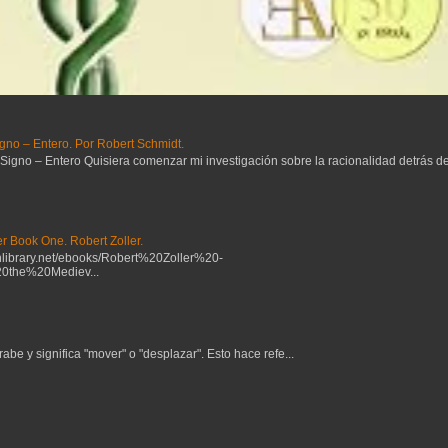
gno – Entero. Por Robert Schmidt.
no – Entero Quisiera comenzar mi investigación sobre la racionalidad detrás del 
r Book One. Robert Zoller.
ibrary.net/ebooks/Robert%20Zoller%20-
the%20Mediev...
be y significa "mover" o "desplazar". Esto hace refe...