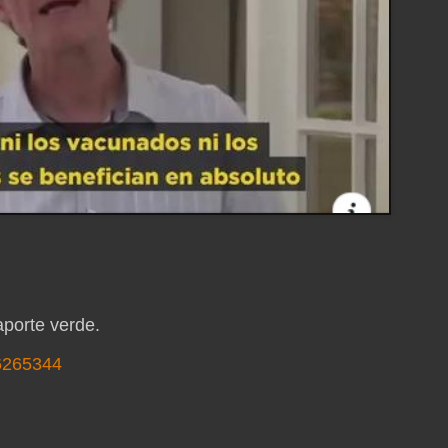
aporte verde.
66265344