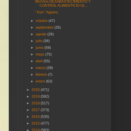
#EnVivo DESABASTECIMIENTO Y
CONTROL ALIMENTICIO GL...
" Kun " Agüero.
►
octubre
(47)
►
septiembre
(35)
►
agosto
(26)
►
julio
(36)
►
junio
(59)
►
mayo
(75)
►
abril
(55)
►
marzo
(39)
►
febrero
(7)
►
enero
(63)
►
2020
(471)
►
2019
(592)
►
2018
(517)
►
2017
(373)
►
2016
(535)
►
2015
(477)
►
2014
(583)