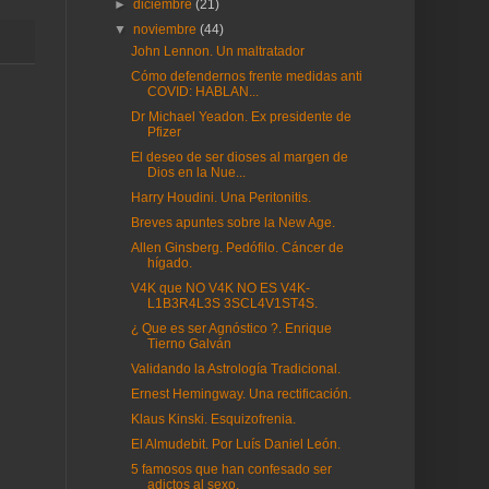
►
diciembre
(21)
▼
noviembre
(44)
John Lennon. Un maltratador
Cómo defendernos frente medidas anti
COVID: HABLAN...
Dr Michael Yeadon. Ex presidente de
Pfizer
El deseo de ser dioses al margen de
Dios en la Nue...
Harry Houdini. Una Peritonitis.
Breves apuntes sobre la New Age.
Allen Ginsberg. Pedófilo. Cáncer de
hígado.
V4K que NO V4K NO ES V4K-
L1B3R4L3S 3SCL4V1ST4S.
¿ Que es ser Agnóstico ?. Enrique
Tierno Galván
Validando la Astrología Tradicional.
Ernest Hemingway. Una rectificación.
Klaus Kinski. Esquizofrenia.
El Almudebit. Por Luís Daniel León.
5 famosos que han confesado ser
adictos al sexo.