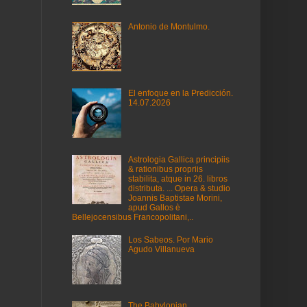
Antonio de Montulmo.
El enfoque en la Predicción.
14.07.2026
Astrologia Gallica principiis
& rationibus propriis
stabilita, atque in 26. libros
distributa. ... Opera & studio
Joannis Baptistae Morini,
apud Gallos è
Bellejocensibus Francopolitani,..
Los Sabeos. Por Mario
Agudo Villanueva
The Babylonian