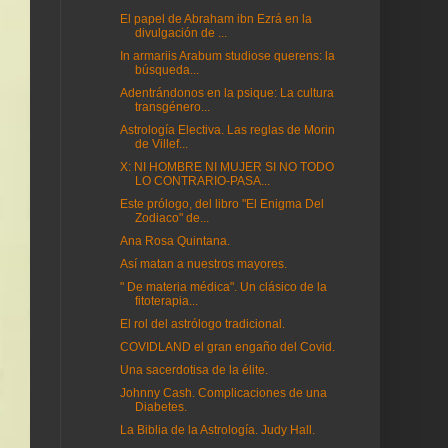
El papel de Abraham ibn Ezrá en la
divulgación de ...
In armariis Arabum studiose querens: la
búsqueda...
Adentrándonos en la psique: La cultura
transgénero...
Astrología Electiva. Las reglas de Morin
de Villef...
X: NI HOMBRE NI MUJER SI NO TODO
LO CONTRARIO-PASA...
Este prólogo, del libro "El Enigma Del
Zodiaco" de...
Ana Rosa Quintana.
Así matan a nuestros mayores.
" De materia médica". Un clásico de la
fitoterapia...
El rol del astrólogo tradicional.
COVIDLAND el gran engaño del Covid.
Una sacerdotisa de la élite.
Johnny Cash. Complicaciones de una
Diabetes.
La Biblia de la Astrología. Judy Hall.