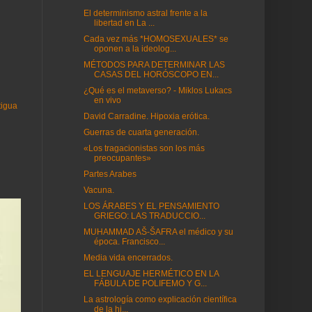
El determinismo astral frente a la
libertad en La ...
Cada vez más *HOMOSEXUALES* se
oponen a la ideolog...
MÉTODOS PARA DETERMINAR LAS
CASAS DEL HORÓSCOPO EN...
¿Qué es el metaverso? - Miklos Lukacs
en vivo
tigua
David Carradine. Hipoxia erótica.
Guerras de cuarta generación.
«Los tragacionistas son los más
preocupantes»
Partes Arabes
Vacuna.
LOS ÁRABES Y EL PENSAMIENTO
GRIEGO: LAS TRADUCCIO...
MUHAMMAD AŠ-ŠAFRA el médico y su
época. Francisco...
Media vida encerrados.
EL LENGUAJE HERMÉTICO EN LA
FÁBULA DE POLIFEMO Y G...
La astrología como explicación científica
de la hi...