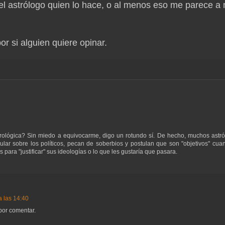
el astrólogo quien lo hace, o al menos eso me parece a 
or si alguien quiere opinar.
astrológica? Sin miedo a equivocarme, digo un rotundo sí. De hecho, muchos astr
lar sobre los políticos, pecan de soberbios y postulan que son "objetivos" cua
para "justificar" sus ideologías o lo que les gustaría que pasara.
a las 14:40
por comentar.