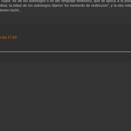
 culpa" es de los astrólogos o es del lenguaje simbólico, que se aplica a la pol
ina: la mitad de los astrologos dijeron "es momento de restriccion", y la otra mit
ienen razón...
a las 17:40