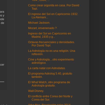
York , 2006, ...
Como crear orgonita en casa. Por David
Topí.
para
El ingreso del Sol en Capricornio 1932.
os y
La Alemani...
uede
Michael Jackson.
s de
Mozart, envenenado ?
Ingreso del Sol en Capricornio en
Madrid, 1935 y g...
Octavas frecuenciales y densidades.
Por David Topí.
La Astrología no es una religión. Una
reflexión.
Cine y Astrología....otro experimento
astrológico.
acer
La carta natal con Astrodatas.
El programa Astrolog 5.40, gratuito
también.
El What Watch, otro programa de
Astrología gratuito.
Walt Disney.
El conflicto entre Corea del Norte y
Corea del Sur.