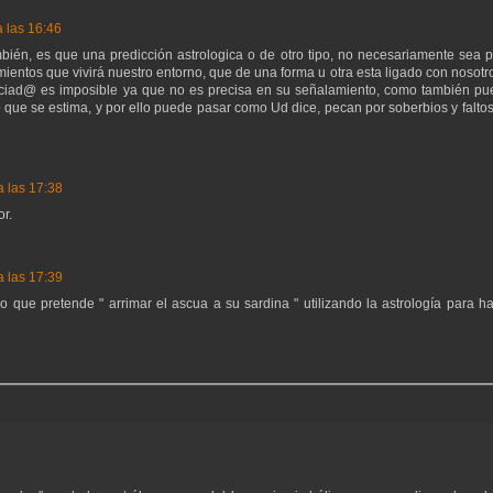
a las 16:46
mbién, es que una predicción astrologica o de otro tipo, no necesariamente sea 
ientos que vivirá nuestro entorno, que de una forma u otra esta ligado con nosotr
graciad@ es imposible ya que no es precisa en su señalamiento, como también p
o que se estima, y por ello puede pasar como Ud dice, pecan por soberbios y falto
a las 17:38
or.
a las 17:39
 que pretende " arrimar el ascua a su sardina " utilizando la astrología para h