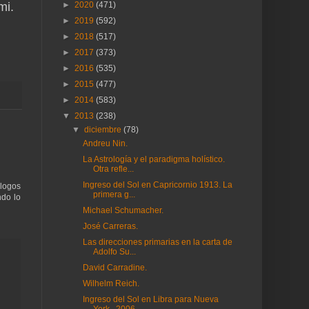
mi.
►
2020
(471)
►
2019
(592)
►
2018
(517)
►
2017
(373)
►
2016
(535)
►
2015
(477)
►
2014
(583)
▼
2013
(238)
▼
diciembre
(78)
Andreu Nin.
La Astrología y el paradigma holístico.
Otra refle...
Ingreso del Sol en Capricornio 1913. La
ólogos
primera g...
ndo lo
Michael Schumacher.
José Carreras.
Las direcciones primarias en la carta de
Adolfo Su...
David Carradine.
Wilhelm Reich.
Ingreso del Sol en Libra para Nueva