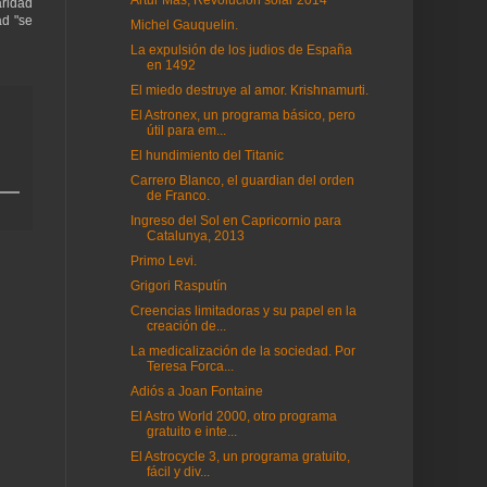
Artur Mas, Revolución solar 2014
aridad
ad "se
Michel Gauquelin.
La expulsión de los judios de España
en 1492
El miedo destruye al amor. Krishnamurti.
El Astronex, un programa básico, pero
útil para em...
El hundimiento del Titanic
Carrero Blanco, el guardian del orden
de Franco.
Ingreso del Sol en Capricornio para
Catalunya, 2013
Primo Levi.
Grigori Rasputín
Creencias limitadoras y su papel en la
creación de...
La medicalización de la sociedad. Por
Teresa Forca...
Adiós a Joan Fontaine
El Astro World 2000, otro programa
gratuito e inte...
El Astrocycle 3, un programa gratuito,
fácil y div...