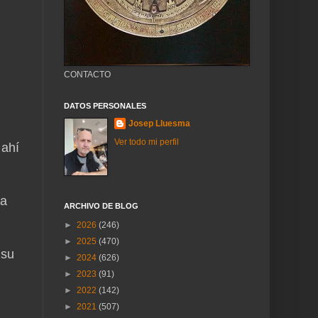
CONTACTO
DATOS PERSONALES
Josep Lluesma
Ver todo mi perfil
 ahí
 a
ARCHIVO DE BLOG
►
2026
(246)
►
2025
(470)
 su
►
2024
(626)
►
2023
(91)
►
2022
(142)
►
2021
(507)