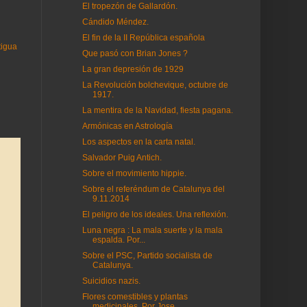
El tropezón de Gallardón.
Cándido Méndez.
El fin de la II República española
tigua
Que pasó con Brian Jones ?
La gran depresión de 1929
La Revolución bolchevique, octubre de
1917.
La mentira de la Navidad, fiesta pagana.
Armónicas en Astrología
Los aspectos en la carta natal.
Salvador Puig Antich.
Sobre el movimiento hippie.
Sobre el referéndum de Catalunya del
9.11.2014
El peligro de los ideales. Una reflexión.
Luna negra : La mala suerte y la mala
espalda. Por...
Sobre el PSC, Partido socialista de
Catalunya.
Suicidios nazis.
Flores comestibles y plantas
medicinales. Por Jose...