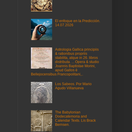
El enfoque en la Predicción.
14.07.2026
Astrologia Gallica principiis
& rationibus propriis
stabilita, atque in 26. libros
distributa. ... Opera & studio
Joannis Baptistae Morini,
apud Gallos è
Bellejocensibus Francopolitani,..
Los Sabeos. Por Mario
Agudo Villanueva
The Babylonian
Dodecatemoria and
Calendar Texts. Lis Brack
Bernsen.