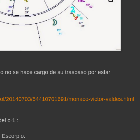
co no se hace cargo de su traspaso por estar
tbol/20140703/54410701691/monaco-victor-valdes.html
el c-1 :
e Escorpio.