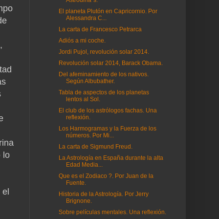
Astrodina´s.
empo
El planeta Plutón en Capricornio. Por
Alessandra C...
de
La carta de Francesco Petrarca
Adiós a mi coche.
,
Jordi Pujol, revolución solar 2014.
Revolución solar 2014, Barack Obama.
tad
Del afeminamiento de los nativos.
as
Según Albubather.
s
Tabla de aspectos de los planetas
lentos al Sol.
El club de los astrólogos fachas. Una
e
reflexión.
Los Harmogramas y la Fuerza de los
números. Por Mi...
rina
La carta de Sigmund Freud.
 lo
La Astrología en España durante la alta
Edad Media...
Que es el Zodiaco ?. Por Juan de la
Fuente.
 el
Historia de la Astrología. Por Jerry
Brignone.
Sobre películas mentales. Una reflexión.