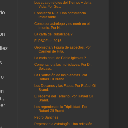
Los cuatro relojes del Tiempo y de la
Vida. Por Gu...
ndo
Constanza Rua. Una conferencia
interesante.
Como ser astrólogo y no morir en el
intento. Por N...
con
La carta de Rubalcaba ?
El PSOE en 2015
diez
Geometría y Figura de aspectos. Por
Carmen de Hita.
l
La carta natal de Pablo Iglesias ?
s.
Comentario a las multiclaves. Por Dr.
Spicasc.
La Exaltación de los planetas. Por
ro
Rafael Gil Brand.
Los Decanos y las Faces. Por Rafael Gil
Brand.
en
El regente del Término. Por Rafael Gil
l,
Brand.
ber
Los regentes de la Triplicidad. Por
Rafael Gil Brand.
Pedro Sánchez
Repensar la Astrología. Una reflexión.
s