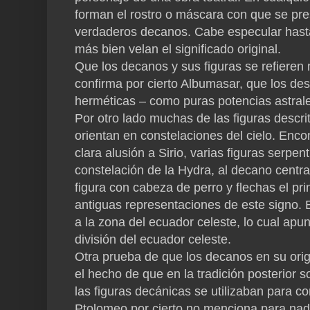
forman el rostro o máscara con que se pre
verdaderos decanos. Cabe especular hasta
más bien velan el significado original.
Que los decanos y sus figuras se refiere
confirma por cierto Albumasar, que los des
herméticas – como puras potencias astrales 
Por otro lado muchas de las figuras descri
orientan en constelaciones del cielo. Enco
clara alusión a Sirio, varias figuras serpen
constelación de la Hydra, al decano centr
figura con cabeza de perro y flechas el pr
antiguas representaciones de este signo.
a la zona del ecuador celeste, lo cual apun
división del ecuador celeste.
Otra prueba de que los decanos en su orig
el hecho de que en la tradición posterior s
las figuras decánicas se utilizaban para c
Ptolomeo por cierto no menciona para nad