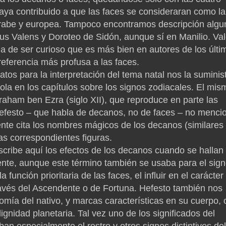
haya contribuido a que las faces se consideraran como la
 árabe y europea. Tampoco encontramos descripción algu
tius Valens y Doroteo de Sidón, aunque sí en Manilio. Va
a de ser curioso que es más bien en autores de los últi
eferencia más profusa a las faces.
tos para la interpretación del tema natal nos la suminis
dola en los capítulos sobre los signos zodiacales. El mis
ham ben Ezra (siglo XII), que reproduce en parte las
Hefesto – que habla de decanos, no de faces – no menci
ente cita los nombres mágicos de los decanos (similares
las correspondientes figuras.
cribe aquí los efectos de los decanos cuando se hallan
ente, aunque este término también se usaba para el sig
 función prioritaria de las faces, el influir en el carácter
través del Ascendente o de Fortuna. Hefesto también nos
onomía del nativo, y marcas características en su cuerpo, 
dignidad planetaria. Tal vez uno de los significados del
an especialmente el rostro y otros signos distintivos del