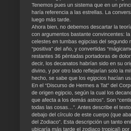
Tenemos pues un sistema que en un princi
haría referencia a las estrellas. La conver
luego más tarde.
Ahora bien, no debemos descartar la teoría
con argumentos bastante convincentes: la
celestes en tumbas egipcias del segundo m
“positiva” del año, y convertidas “mágica
restantes 36 péntadas portadoras de dolor
decir, los decanatos habrían sido en su o
divino, y por otro lado reflejarían solo l
hecho, se sabe que los egipcios hacían u
En el “Discurso de Hermes a Tat” del Corp
de origen egipcio, según la cual los decano
que afecta a los demás astros”. Son “cent
todas las cosas…”. Antes describe el tex
debajo del círculo de este cuerpo (que abar
del Zodiaco”. Esta descripción un tanto e
ubicaría más tarde el zodiaco tropical) po