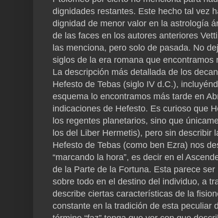
dignidades restantes. Este hecho tal vez 
dignidad de menor valor en la astrología
de las faces en los autores anteriores Vet
las menciona, pero solo de pasada. No dej
siglos de la era romana que encontramos r
La descripción más detallada de los decana
Hefesto de Tebas (siglo IV d.C.), incluyén
esquema lo encontramos más tarde en Abra
indicaciones de Hefesto. Es curioso que 
los regentes planetarios, sino que únicam
los del Liber Hermetis), pero sin describir 
Hefesto de Tebas (como ben Ezra) nos des
“marcando la hora”, es decir en el Ascend
de la Parte de la Fortuna. Esta parece ser la
sobre todo en el destino del individuo, a 
describe ciertas características de la fisi
constante en la tradición de esta peculiar 
término “faz” tenga que ver con que describ