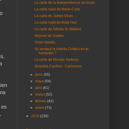
La carta de la Independencia de Israel.
La carta natal de Marie Curie
 o
La carta de James Dean.
La carta natal de Mata Hari
La carta de Alfredo Di Stefano.
Neymar do Santos
Víctor Valdés.
Se sentará la infanta Cristina en el
banquillo ?
is,
La carta de Nicolás Sarkozy
a
Sinastría Casillas - Carbonero.
►
junio
(55)
►
mayo
(54)
bien
►
abril
(61)
una
►
marzo
(52)
►
febrero
(42)
 es
►
enero
(73)
,
►
2013
(238)