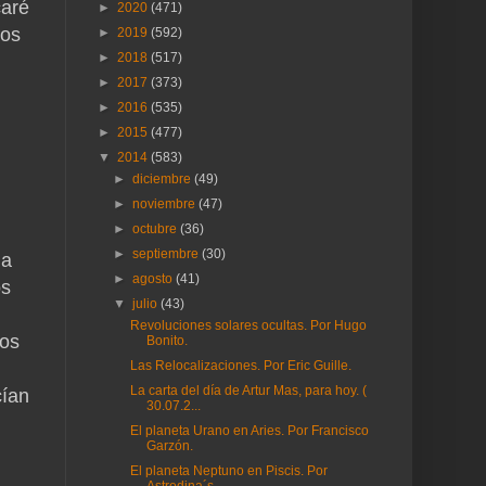
caré
►
2020
(471)
dos
►
2019
(592)
►
2018
(517)
►
2017
(373)
►
2016
(535)
►
2015
(477)
▼
2014
(583)
►
diciembre
(49)
►
noviembre
(47)
►
octubre
(36)
►
septiembre
(30)
la
►
agosto
(41)
os
▼
julio
(43)
Revoluciones solares ocultas. Por Hugo
mos
Bonito.
Las Relocalizaciones. Por Eric Guille.
La carta del día de Artur Mas, para hoy. (
cían
30.07.2...
El planeta Urano en Aries. Por Francisco
Garzón.
El planeta Neptuno en Piscis. Por