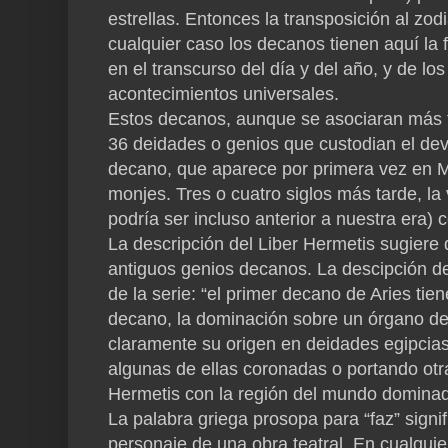
estrellas. Entonces la transposición al zod
cualquier caso los decanos tienen aquí la
en el transcurso del día y del año, y de l
acontecimientos universales.
Estos decanos, aunque se asociaran más tar
36 deidades o genios que custodian el deve
decano, que aparece por primera vez en Ma
monjes. Tres o cuatro siglos más tarde, la 
podría ser incluso anterior a nuestra era)
La descripción del Liber Hermetis sugiere 
antiguos genios decanos. La descipción d
de la serie: “el primer decano de Aries tie
decano, la dominación sobre un órgano del 
claramente su origen en deidades egipcia
algunas de ellas coronadas o portando otra
Hermetis con la región del mundo dominad
La palabra griega prosopa para “faz” signif
personaje de una obra teatral. En cualqui