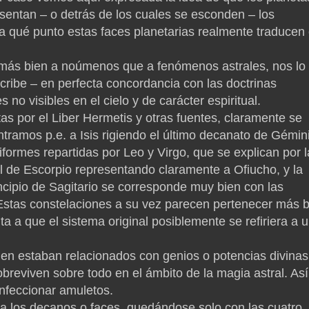
sentan – o detrás de los cuales se esconden – los
 qué punto estas faces planetarias realmente traducen
n más bien a noúmenos que a fenómenos astrales, nos lo
cribe – en perfecta concordancia con las doctrinas
no visibles en el cielo y de carácter espiritual.
tas por el Liber Hermetis y otras fuentes, claramente se
ntramos p.e. a Isis rigiendo el último decanato de Gémin
tiformes repartidas por Leo y Virgo, que se explican por l
al de Escorpio representando claramente a Ofiucho, y la
incipio de Sagitario se corresponde muy bien con las
 Estas constelaciones a su vez parecen pertenecer más 
ta a que el sistema original posiblemente se refiriera a 
en estaban relacionados con genios o potencias divinas
obreviven sobre todo en el ámbito de la magia astral. Así
onfeccionar amuletos.
a los decanos o faces, quedándose solo con las cuatro