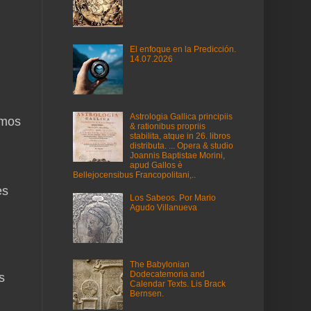
El enfoque en la Predicción.
14.07.2026
Astrologia Gallica principiis
emos
& rationibus propriis
stabilita, atque in 26. libros
distributa. ... Opera & studio
Joannis Baptistae Morini,
apud Gallos è
Bellejocensibus Francopolitani,..
es
Los Sabeos. Por Mario
Agudo Villanueva
The Babylonian
Dodecatemoria and
s
Calendar Texts. Lis Brack
Bernsen.