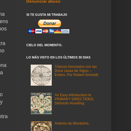
Denunciar abuso
na
SI TE GUSTA MI TRABAJO
lens
mos
tra
CIELO DEL MOMENTO.
mo
LO MÁS VISTO EN LOS ÚLTIMOS 30 DIAS
ona
Tópicos Asociados con las
Doce casas de Signo –
 a
Entero. Por Robert Schmidt.
no
An Easy Introduction to
PRIMARY DIRECTIONS.
 y
Deborah Houlding
otra
Antonio de Montulmo.