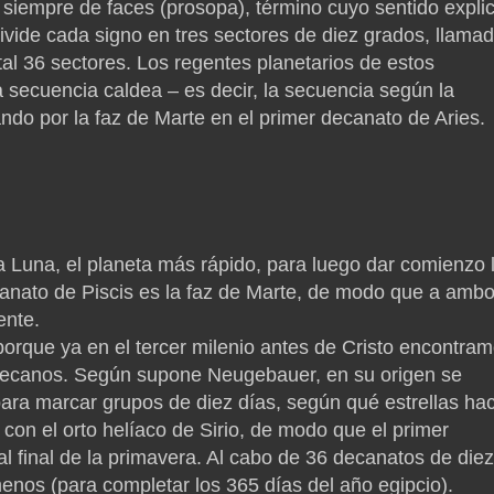
i siempre de faces (prosopa), término cuyo sentido expli
ivide cada signo en tres sectores de diez grados, llama
l 36 sectores. Los regentes planetarios de estos
 secuencia caldea – es decir, la secuencia según la
do por la faz de Marte en el primer decanato de Aries.
 Luna, el planeta más rápido, para luego dar comienzo 
ecanato de Piscis es la faz de Marte, de modo que a amb
ente.
 porque ya en el tercer milenio antes de Cristo encontra
 decanos. Según supone Neugebauer, en su origen se
para marcar grupos de diez días, según qué estrellas ha
con el orto helíaco de Sirio, de modo que el primer
 al final de la primavera. Al cabo de 36 decanatos de diez
enos (para completar los 365 días del año egipcio).