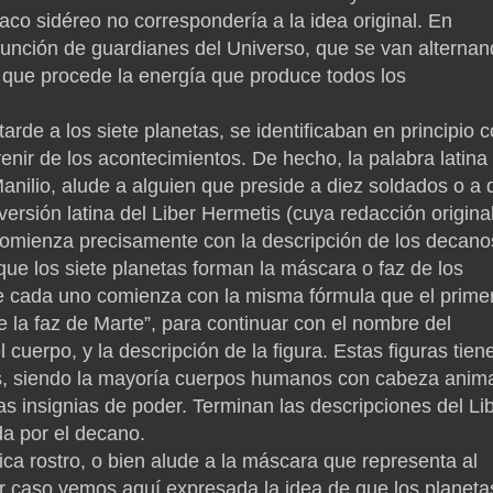
iaco sidéreo no correspondería a la idea original. En
 función de guardianes del Universo, que se van alterna
os que procede la energía que produce todos los
de a los siete planetas, se identificaban en principio 
nir de los acontecimientos. De hecho, la palabra latina
nilio, alude a alguien que preside a diez soldados o a 
versión latina del Liber Hermetis (cuya redacción origina
 comienza precisamente con la descripción de los decano
que los siete planetas forman la máscara o faz de los
e cada uno comienza con la misma fórmula que el prime
ne la faz de Marte”, para continuar con el nombre del
cuerpo, y la descripción de la figura. Estas figuras tien
s, siendo la mayoría cuerpos humanos con cabeza anima
s insignias de poder. Terminan las descripciones del Li
a por el decano.
ica rostro, o bien alude a la máscara que representa al
er caso vemos aquí expresada la idea de que los planeta