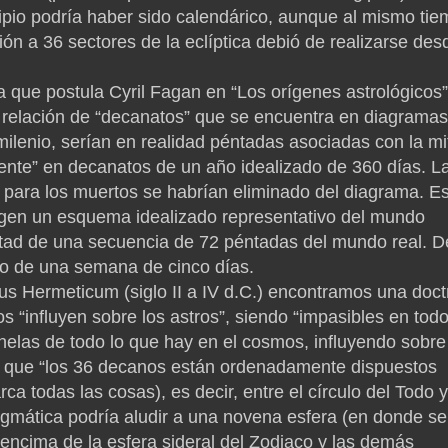
pio podría haber sido calendárico, aunque al mismo ti
sión a 36 sectores de la eclíptica debió de realizarse des
 que postula Cyril Fagan en “Los orígenes astrológicos”
 relación de “decanatos” que se encuentra en diagramas
ilenio, serían en realidad péntadas asociadas con la mi
mente” en decanatos de un año idealizado de 360 días. L
 para los muertos se habrían eliminado del diagrama. E
rigen un esquema idealizado representativo del mundo
a mitad de una secuencia de 72 péntadas del mundo real. D
so de una semana de cinco días.
us Hermeticum (siglo II a IV d.C.) encontramos una doct
s “influyen sobre los astros”, siendo “impasibles en todo
inelas de todo lo que hay en el cosmos, influyendo sobre
to que “los 36 decanos están ordenadamente dispuestos
ca todas las cosas), es decir, entre el círculo del Todo y
nigmática podría aludir a una novena esfera (en donde se
r encima de la esfera sideral del Zodiaco y las demás