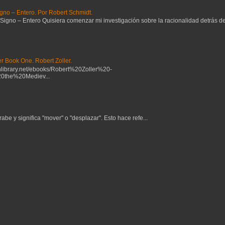
gno – Entero. Por Robert Schmidt.
no – Entero Quisiera comenzar mi investigación sobre la racionalidad detrás del 
r Book One. Robert Zoller.
ibrary.net/ebooks/Robert%20Zoller%20-
the%20Mediev...
be y significa "mover" o "desplazar". Esto hace refe...