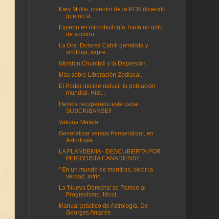
Kary Mullis, inventor de la PCR diciendo
que no si...
Experto en microbiología, hace un grito
de socorro...
La Dra. Dolores Cahill genetista y
viróloga, expre...
Winston Churchill y la Depresión.
Más sobre Liberación Zodiacal.
El Poder decide reducir la población
mundial. Hist...
Hemos recuperado este canal.
SUSCRIBANSE!!
Vakuna Matata.
Generalizar versus Personalizar, en
Astrología.
LA PLANDEMIA - DESCUBIERTA POR
PERIODISTA CANADIENSE.
" En un mundo de mentiras, decir la
verdad, infrin...
La 'Nueva Derecha' se Parece al
Progresismo. Nicol...
Manual práctico de Astrología. De
Georges Antarés