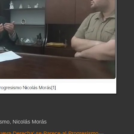
ismo, Nicolás Morás
eva-Derecha'-se-Parece-al-Progresismo---