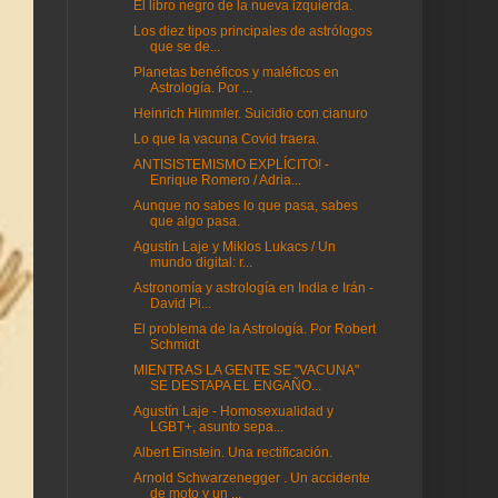
El libro negro de la nueva izquierda.
Los diez tipos principales de astrólogos
que se de...
Planetas benéficos y maléficos en
Astrología. Por ...
Heinrich Himmler. Suicidio con cianuro
Lo que la vacuna Covid traera.
ANTISISTEMISMO EXPLÍCITO! -
Enrique Romero / Adria...
Aunque no sabes lo que pasa, sabes
que algo pasa.
Agustín Laje y Miklos Lukacs / Un
mundo digital: r...
Astronomía y astrología en India e Irán -
David Pi...
El problema de la Astrología. Por Robert
Schmidt
MIENTRAS LA GENTE SE "VACUNA"
SE DESTAPA EL ENGAÑO...
Agustín Laje - Homosexualidad y
LGBT+, asunto sepa...
Albert Einstein. Una rectificación.
Arnold Schwarzenegger . Un accidente
de moto y un ...