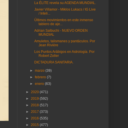
La ÉLITE revela su AGENDA MUNDIAL.
Javier Villamor - Miklos Lukacs / IG Live
/ Inteli...
Últimos movimientos en este inmenso
tablero de aje...
Adrian Salbuchi - NUEVO ORDEN
MUNDIAL
Amuletos, talismanes y pantáculos. Por
Jean Rivière
Los Puntos Arábigos en Astrología. Por
Robert Zoller
DICTADURA SANITARIA.
►
marzo
(39)
►
febrero
(7)
►
enero
(63)
►
2020
(471)
►
2019
(592)
►
2018
(517)
►
2017
(373)
►
2016
(535)
►
2015
(477)