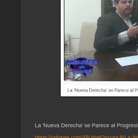
La 'Nueva Derecha' se Parece al Progres
https://odysee.com/@UrbeOscura:8/La-'Nu