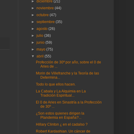
►
diciembre
(21)
►
noviembre
(44)
►
octubre
(47)
►
septiembre
(35)
►
agosto
(26)
►
julio
(36)
►
junio
(59)
►
mayo
(75)
▼
abril
(55)
Profección de 30º por año, sobre el 0 de
Aries de ...
Morin de Villefranche y la Teoría de las
Determina...
Todo lo que ellos hacen.
La Cabala y La Alquimia en La
Tradición Espiritual...
El 0 de Aries en Sinastría a la Profección
de 30º ...
¿Son estos quienes dirigen la
Plandemia en España?...
Hillary Clinton ¿ en el cadalso ?
Robert Kardashian. Un cáncer de