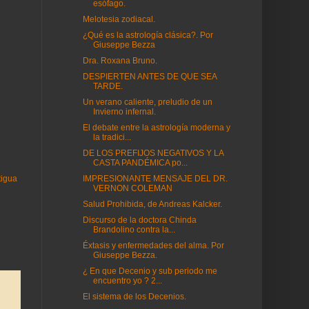
esófago.
Melotesia zodiacal.
¿Qué es la astrología clásica?. Por
Giuseppe Bezza
Dra. Roxana Bruno.
DESPIERTEN ANTES DE QUE SEA
TARDE.
Un verano caliente, preludio de un
Invierno infernal.
El debate entre la astrología moderna y
la tradici...
DE LOS PREFIJOS NEGATIVOS Y LA
CASTA PANDÉMICA po...
IMPRESIONANTE MENSAJE DEL DR.
tigua
VERNON COLEMAN
Salud Prohibida, de Andreas Kalcker.
Discurso de la doctora Chinda
Brandolino contra la...
Éxtasis y enfermedades del alma. Por
Giuseppe Bezza.
¿ En que Decenio y sub periodo me
encuentro yo ? 2...
El sistema de los Decenios.