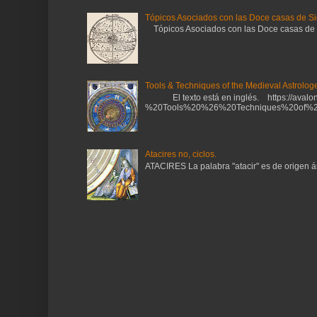
Tópicos Asociados con las Doce casas de Si
Tópicos Asociados con las Doce casas de Sig
Tools & Techniques of the Medieval Astrologe
El texto está en inglés. https://avalonl
%20Tools%20%26%20Techniques%20of%20
Atacires no, ciclos.
ATACIRES La palabra "atacir" es de origen ára